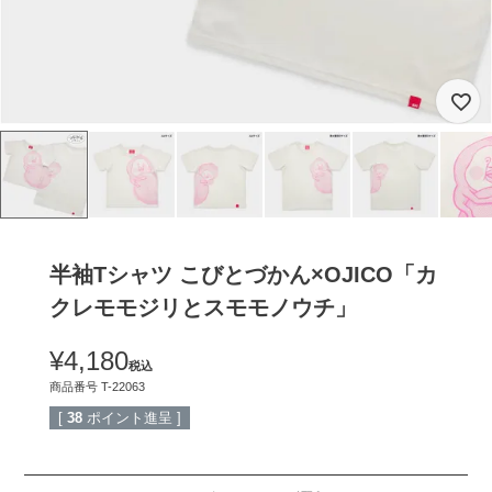
半袖Tシャツ こびとづかん×OJICO「カ
クレモモジリとスモモノウチ」
¥
4,180
税込
商品番号
T-22063
[
38
ポイント進呈 ]