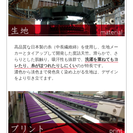
高品質な日本製の糸（中長繊維綿）を使用し、生地メー
カーとタイアップして開発した度詰天竺。滑らかで、さ
らりとした肌触り。吸汗性も抜群で、
洗濯を重ねてもヨ
レたり、糸がほつれたりしにくい
のが特長です。
濃色から淡色まで発色良く染め上がる生地は、デザイン
をより引き立てます。