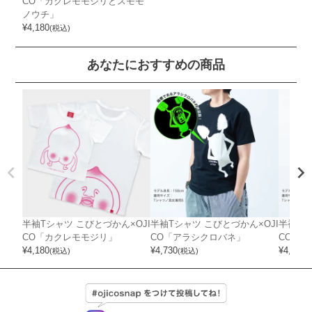
CO「カクレモモジリとスモモ
ノウチ」
¥
4,180
(税込)
あなたにおすすめの商品
半袖Tシャツ こびとづかん×OJI
半袖Tシャツ こびとづかん×OJI
半袖Tシ
CO「カクレモモジリ」
CO「アラシクロバネ」
CO「
¥
4,180
¥
4,730
¥
4,180
(税込)
(税込)
(