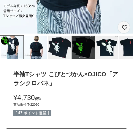
半袖Tシャツ こびとづかん×OJICO「ア
ラシクロバネ」
¥
4,730
税込
商品番号
T-22060
[
43
ポイント進呈 ]