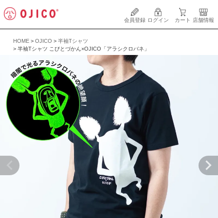
会員登録
ログイン
カート
店舗情報
HOME
OJICO
半袖Tシャツ
半袖Tシャツ こびとづかん×OJICO「アラシクロバネ」