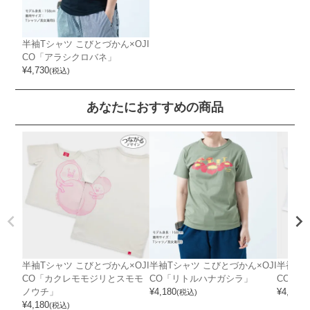
半袖Tシャツ こびとづかん×OJI
CO「アラシクロバネ」
¥
4,730
(税込)
あなたにおすすめの商品
半袖Tシャツ こびとづかん×OJI
半袖Tシャツ こびとづかん×OJI
半袖Tシ
CO「カクレモモジリとスモモ
CO「リトルハナガシラ」
CO「
ノウチ」
¥
4,180
¥
4,180
(税込)
(
¥
4,180
(税込)