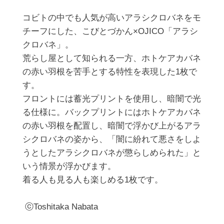
コビトの中でも人気が高いアラシクロバネをモ
チーフにした、こびとづかん×OJICO「アラシ
クロバネ」。

荒らし屋として知られる一方、ホトケアカバネ
の赤い羽根を苦手とする特性を表現した1枚で
す。

フロントには蓄光プリントを使用し、暗闇で光
る仕様に。バックプリントにはホトケアカバネ
の赤い羽根を配置し、暗闇で浮かび上がるアラ
シクロバネの姿から、「闇に紛れて悪さをしよ
うとしたアラシクロバネが懲らしめられた」と
いう情景が浮かびます。

着る人も見る人も楽しめる1枚です。

 ⓒToshitaka Nabata