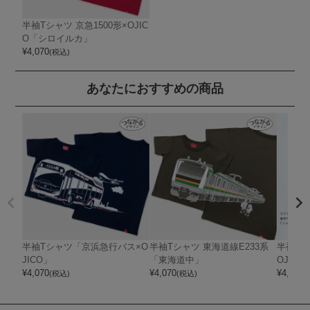
半袖Tシャツ 京急1500形×OJIC
O「シロイルカ」
¥
4,070
(税込)
あなたにおすすめの商品
半袖Tシャツ「京浜急行バス×O
半袖Tシャツ 東海道線E233系
半袖Tシ
JICO」
「東海道中」
OJICO
¥
4,070
¥
4,070
¥
4,070
(税込)
(税込)
(