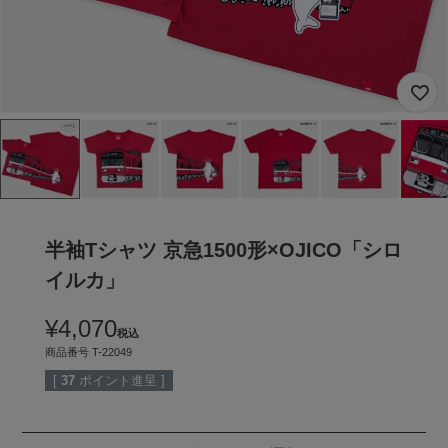
半袖Tシャツ 京急1500形×OJICO「シロ
イルカ」
¥
4,070
税込
商品番号
T-22049
[
37
ポイント進呈 ]