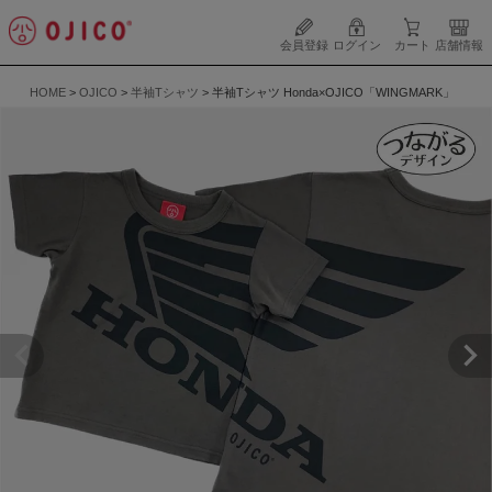
会員登録
ログイン
カート
店舗情報
HOME
OJICO
半袖Tシャツ
半袖Tシャツ Honda×OJICO「WINGMARK」