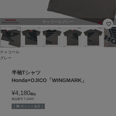
チャコールグレー
チャコール
グレー
半袖Tシャツ
Honda×OJICO「WINGMARK」
¥
4,180
税込
商品番号
T-22047
[
38
ポイント進呈 ]