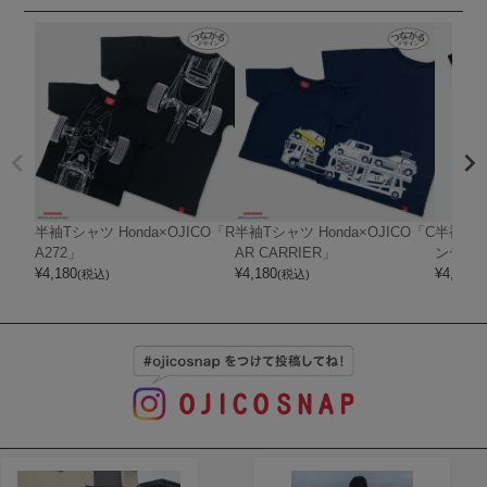
半袖Tシャツ Honda×OJICO「R
半袖Tシャツ Honda×OJICO「C
半袖Tシ
A272」
AR CARRIER」
ンディ
¥
4,180
¥
4,180
¥
4,400
(税込)
(税込)
(