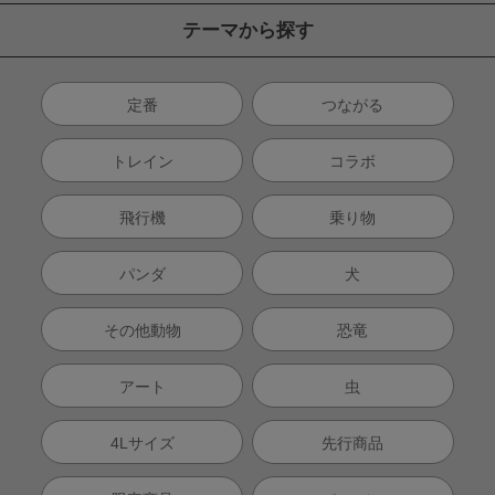
テーマから探す
定番
つながる
トレイン
コラボ
飛行機
乗り物
パンダ
犬
その他動物
恐竜
アート
虫
4Lサイズ
先行商品