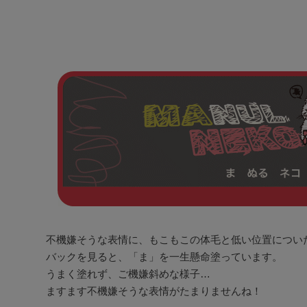
不機嫌そうな表情に、もこもこの体毛と低い位置についた
バックを見ると、「ま」を一生懸命塗っています。

うまく塗れず、ご機嫌斜めな様子…

ますます不機嫌そうな表情がたまりませんね！
