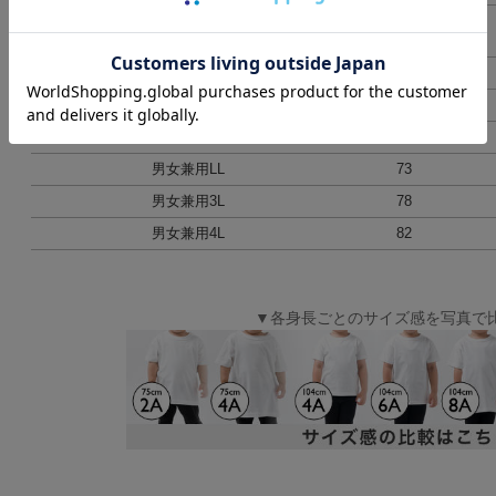
12A
57
(135-145cm)
男女兼用S
61
男女兼用M
65
男女兼用L
69
男女兼用LL
73
男女兼用3L
78
男女兼用4L
82
▼各身長ごとのサイズ感を写真で