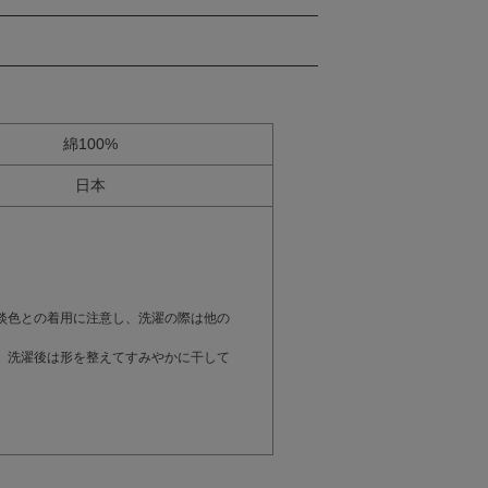
綿100%
日本
。
淡色との着用に注意し、洗濯の際は他の
。洗濯後は形を整えてすみやかに干して