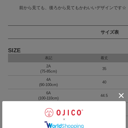
前から見ても、後ろから見てもかわいいデザインです☆
サイズ表
SIZE
表記
着丈
2A
35
(75-85cm)
4A
40
(90-100cm)
6A
44.5
(100-110cm)
8A
48.5
(110-120cm)
10A
52
(120-130cm)