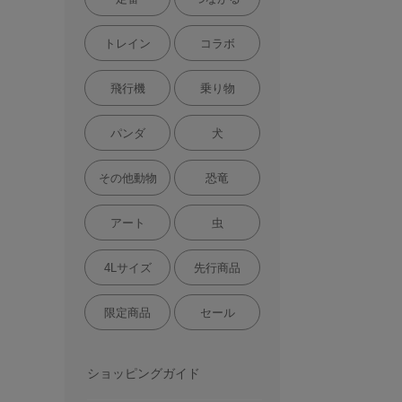
トレイン
コラボ
飛行機
乗り物
パンダ
犬
その他動物
恐竜
アート
虫
4Lサイズ
先行商品
限定商品
セール
ショッピングガイド