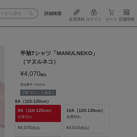
詳細検索
会員登録
ログイン
カート
店舗情報
半袖Tシャツ「MANULNEKO」
（マヌルネコ）
¥
4,070
税込
商品番号
T-22014
[
37
ポイント進呈 ]
8A（110-120cm）
8A（110-120cm）
10A（120-130cm）
在庫切れ
在庫切れ
¥
4,070
¥
4,510
税込
税込