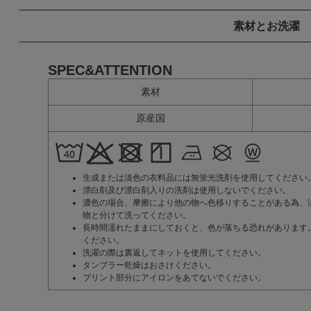
素材とお洗濯
SPEC&ATTENTION
素材
原産国
生成または淡色の衣料品には無蛍光洗剤を使用してください
漂白剤及び漂白剤入りの洗剤は使用しないでください。
濃色の場合、摩擦により他の物へ色移りすることがある為、
物と分けて洗ってください。
長時間濡れたままにしておくと、色が落ちる恐れがあります
ください。
洗濯の際は裏返してネットを使用してください。
タンブラー乾燥はおさけください。
プリント部分にアイロンをあてないでください。