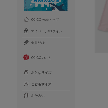
OJICO webトップ
マイページ/ログイン
会員登録
OJICOのこと
おとなサイズ
こどもサイズ
おそろい