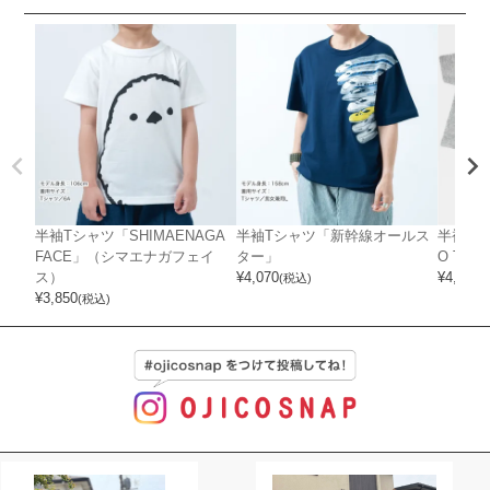
半袖Tシャツ「SHIMAENAGA
半袖Tシャツ「新幹線オールス
半袖Tシ
FACE」（シマエナガフェイ
ター」
O Tシ
ス）
¥
4,070
¥
4,070
(税込)
(
¥
3,850
(税込)