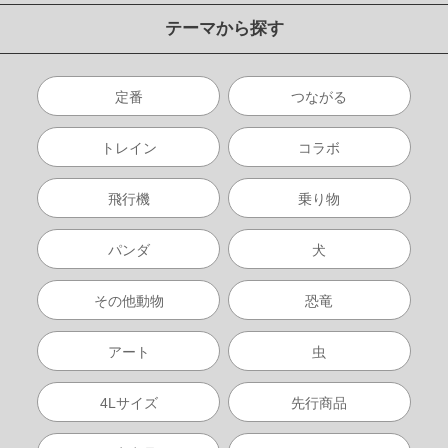
テーマから探す
定番
つながる
トレイン
コラボ
飛行機
乗り物
パンダ
犬
その他動物
恐竜
アート
虫
4Lサイズ
先行商品