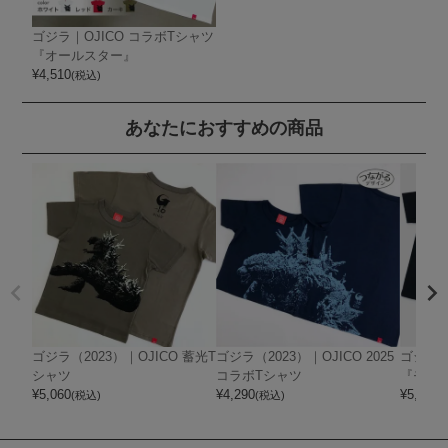
ゴジラ｜OJICO コラボTシャツ
『オールスター』
¥
4,510
(税込)
あなたにおすすめの商品
ゴジラ（2023）｜OJICO 蓄光T
ゴジラ（2023）｜OJICO 2025
ゴジラ｜
シャツ
コラボTシャツ
『モン
¥
5,060
¥
4,290
¥
5,060
(税込)
(税込)
(