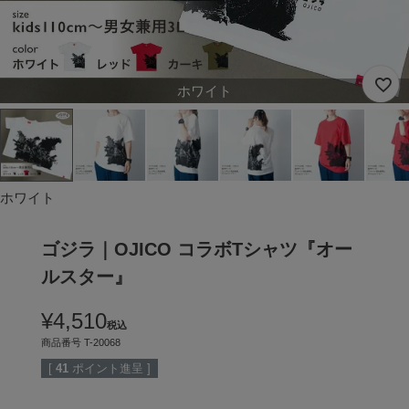
ホワイト
ホワイト
ゴジラ｜OJICO コラボTシャツ『オー
ルスター』
¥
4,510
税込
商品番号
T-20068
[
41
ポイント進呈 ]