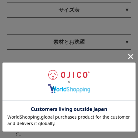
サイズ表
素材とお洗濯
OJICOのクオリティ
OJICOのTシャツは、クオリティにこだわって
糸から縫
製・プリントまで全て日本国内生産
。
生地・縫製・プリントとも国内最高レベルの技術を持つ
工場で生産しています。
※BLACK OJICOの商品は一部海外生産のものもありま
す。