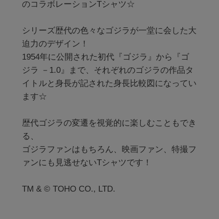
のコラボレーションTシャツ☆

シリーズ歴代の色々なゴジラが一堂に会した大
迫力のデザイン！

1954年に公開された初代『ゴジラ』から『ゴ
ジラ －1.0』まで、それぞれのゴジラの作品タ
イトルと身長が記された身長比較図になってい
ます☆

歴代ゴジラの変遷を視覚的に楽しむこともでき
る、

ゴジラファンはもちろん、映画ファン、特撮フ
ァンにも見逃せないTシャツです！

TM & © TOHO CO., LTD.