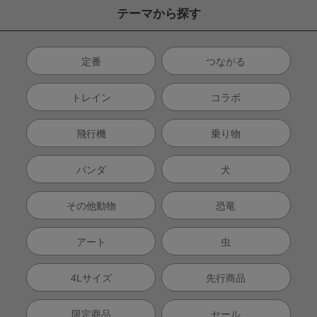
テーマから探す
定番
つながる
トレイン
コラボ
飛行機
乗り物
パンダ
犬
その他動物
恐竜
アート
虫
4Lサイズ
先行商品
限定商品
セール