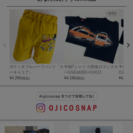
ポケッタブルハーフパンツ「カ
半袖Tシャツ 小田急ロマンスカ
半袖T
ーキャリア」
ーGSE&NSE×OJICO
OJICO
¥
4,290
¥
4,180
¥
4,180
(税込)
(税込)
(