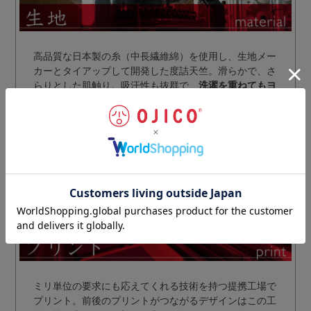
高品質な日本製の糸（中長繊維綿）を使用し、生地メー
カーとタイアップして開発した度詰天竺。滑らかで、さ
らりとした肌触り。吸汗性も抜群で、
洗濯を重ねてもヨ
レたり、糸がほつれたりしにくい
のが特長です。
濃色から淡色まで発色良く染め上がる生地は、デザイン
をより引き立てます。
ミリ単位の要求にも応えてくれる技術を持つ提携工場で
プリント。前後のプリントがつながるデザインはこの工