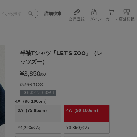
詳細検索
会員登録
ログイン
カート
店舗情報
半袖Tシャツ「LET’S ZOO」（レ
ッツズー）
¥
3,850
税込
商品番号
T-1560
[
35
ポイント進呈 ]
4A（90-100cm）
2A（75-85cm）
4A（90-100cm）
¥
4,290
¥
3,850
税込
税込