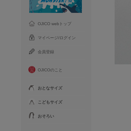
OJICO webトップ
マイページ/ログイン
会員登録
OJICOのこと
おとなサイズ
こどもサイズ
おそろい