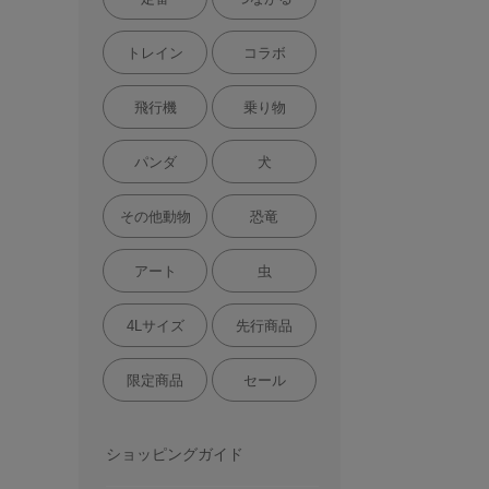
トレイン
コラボ
飛行機
乗り物
パンダ
犬
その他動物
恐竜
アート
虫
4Lサイズ
先行商品
限定商品
セール
ショッピングガイド