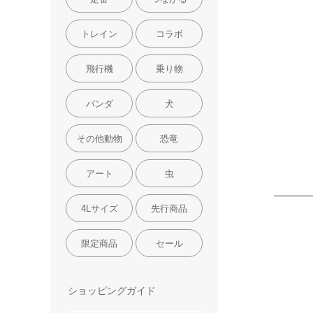
トレイン
コラボ
飛行機
乗り物
パンダ
犬
その他動物
恐竜
アート
虫
4Lサイズ
先行商品
限定商品
セール
ショッピングガイド