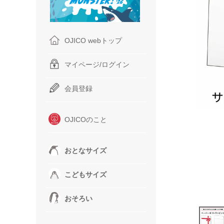
OJICO webトップ
マイページ/ログイン
会員登録
OJICOのこと
おとなサイズ
こどもサイズ
おそろい