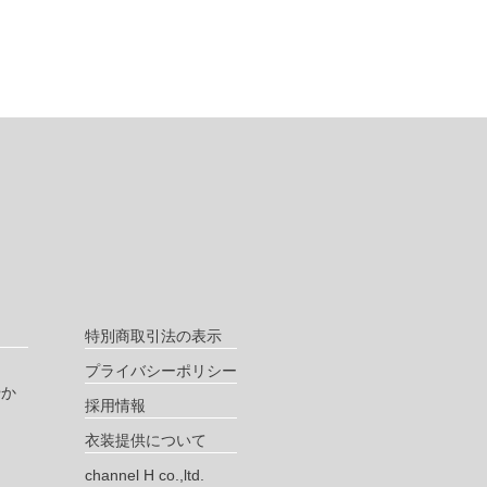
特別商取引法の表示
プライバシーポリシー
やか
採用情報
衣装提供について
channel H co.,ltd.