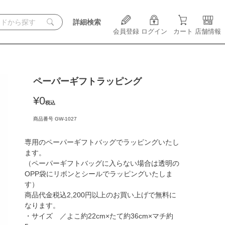
詳細検索
会員登録
ログイン
カート
店舗情報
ペーパーギフトラッピング
¥
0
税込
商品番号
GW-1027
専用のペーパーギフトバッグでラッピングいたし
ます。

（ペーパーギフトバッグに入らない場合は透明の
OPP袋にリボンとシールでラッピングいたしま
す）

商品代金税込2,200円以上のお買い上げで無料に
なります。

・サイズ　／よこ約22cm×たて約36cm×マチ約