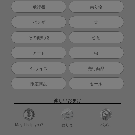
飛行機
乗り物
パンダ
犬
その他動物
恐竜
アート
虫
4Lサイズ
先行商品
限定商品
セール
楽しいおまけ
May I help you?
ぬりえ
パズル