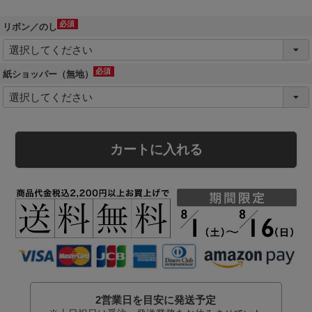
リボン／のし
(必
須)
紙ショッパー（無地）
(必
須)
カートに入れる
2営業日を目安に発送予定