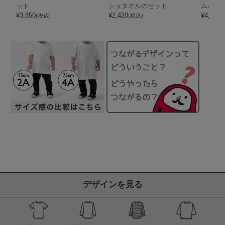
ット
シュタオルのセット
ムバス
¥
3,850
¥
2,420
¥
4,950
(税込)
(税込)
(
デザインを見る