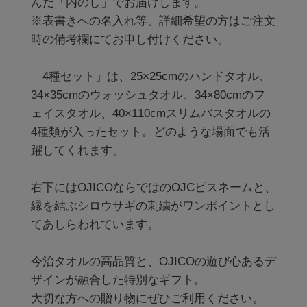
んだ「内のし」でお届けします。

※表書きへの名入れ等、詳細希望の方はご注文
時の備考欄にてお申し付けください。

「4種セット」は、25×25cmのハンドタオル、
34×35cmのウォッシュタオル、34×80cmのフ
ェイスタオル、40×110cmスリムバスタオルの
4種類が入ったセット。どのような場面でも活
躍してくれます。

右下にはOJICOならではのOJCピスネームと、
縁を結ぶシロウサギの刺繍がワンポイントとし
てあしらわれています。

今治タオルの高品質と、OJICOの遊び心あるデ
ザインが融合した特別なギフト。

大切な方への贈り物にぜひご利用ください。
