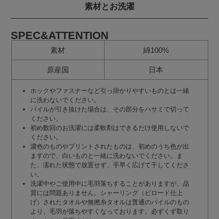
素材とお洗濯
SPEC&ATTENTION
素材
綿100%
原産国
日本
ホックやファスナーなど引っ掛かりやすいものとは一緒
に洗わないでください。
パイルが引き抜けた場合は、その部分をハサミで切って
ください。
初め数回のお洗濯には柔軟剤はできるだけ使用しないで
ください。
濃色のものやプリントされたものは、初めのうち色が出
ますので、白いものと一緒に洗わないでください。ま
た、濡れた状態で放置せず、手早く広げて干してくださ
い。
洗濯中やご使用中に毛羽落ちすることがありますが、品
質には問題ありません。シャーリング（ビロード仕上
げ）されたタオルや無撚糸タオルは普通のパイルのもの
より、毛羽が落ちやすくなっております。必ずくず取り