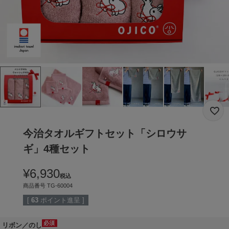
今治タオルギフトセット「シロウサ
ギ」4種セット
¥
6,930
税込
商品番号
TG-60004
[
63
ポイント進呈 ]
リボン／のし