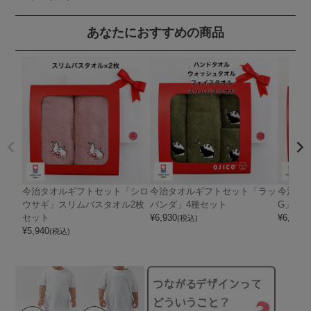
あなたにおすすめの商品
今治タオルギフトセット「シロ
今治タオルギフトセット「ラッ
今治タ
ウサギ」スリムバスタオル2枚
パンダ」4種セット
G」4種
セット
¥
6,930
¥
6,930
(税込)
(
¥
5,940
(税込)