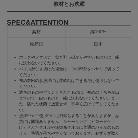
素材とお洗濯
SPEC&ATTENTION
素材
綿100%
原産国
日本
ホックやファスナーなど引っ掛かりやすいものとは一緒
に洗わないでください。
パイルが引き抜けた場合は、その部分をハサミで切って
ください。
初め数回のお洗濯には柔軟剤はできるだけ使用しないで
ください。
濃色のものやプリントされたものは、初めのうち色が出
ますので、白いものと一緒に洗わないでください。ま
た、濡れた状態で放置せず、手早く広げて干してくださ
い。
洗濯中やご使用中に毛羽落ちすることがありますが、品
質には問題ありません。シャーリング（ビロード仕上
げ）されたタオルや無撚糸タオルは普通のパイルのもの
より、毛羽が落ちやすくなっております。必ずくず取り