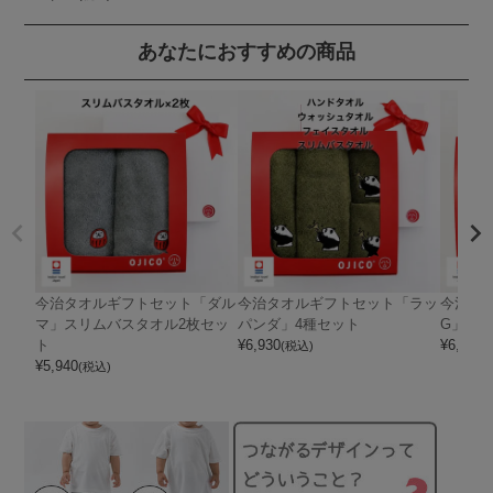
あなたにおすすめの商品
今治タオルギフトセット「ダル
今治タオルギフトセット「ラッ
今治タ
マ」スリムバスタオル2枚セッ
パンダ」4種セット
G」4種
ト
¥
6,930
¥
6,930
(税込)
(
¥
5,940
(税込)