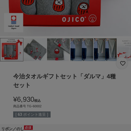
今治タオルギフトセット「ダルマ」4種
セット
¥
6,930
税込
商品番号
TG-60002
[
63
ポイント進呈 ]
リボン／のし