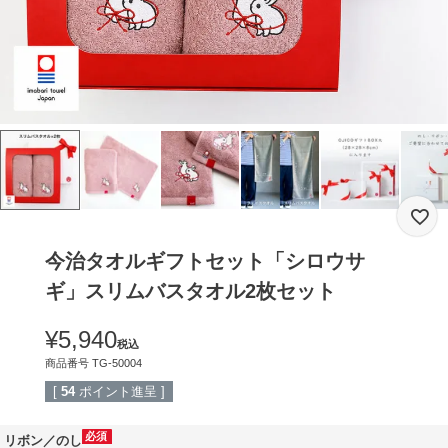
今治タオルギフトセット「シロウサ
ギ」スリムバスタオル2枚セット
¥
5,940
税込
商品番号
TG-50004
[
54
ポイント進呈 ]
リボン／のし