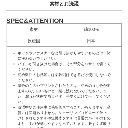
素材とお洗濯
SPEC&ATTENTION
素材
綿100%
原産国
日本
ホックやファスナーなど引っ掛かりやすいものとは一緒
に洗わないでください。
パイルが引き抜けた場合は、その部分をハサミで切って
ください。
初め数回のお洗濯には柔軟剤はできるだけ使用しないで
ください。
濃色のものやプリントされたものは、初めのうち色が出
ますので、白いものと一緒に洗わないでください。ま
た、濡れた状態で放置せず、手早く広げて干してくださ
い。
洗濯中やご使用中に毛羽落ちすることがありますが、品
質には問題ありません。シャーリング（ビロード仕上
げ）されたタオルや無撚糸タオルは普通のパイルのもの
より、毛羽が落ちやすくなっております。必ずくず取り