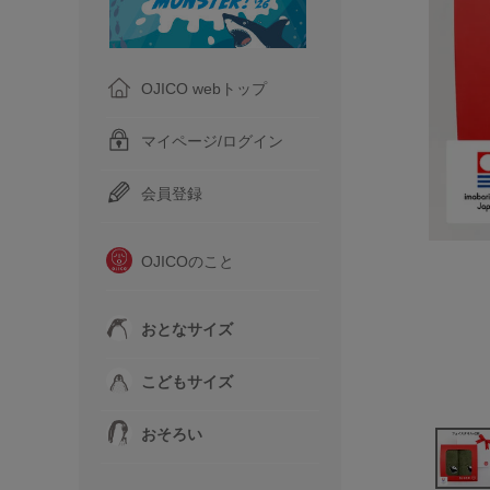
OJICO webトップ
マイページ/ログイン
会員登録
OJICOのこと
おとなサイズ
こどもサイズ
おそろい