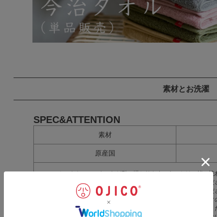
素材とお洗濯
SPEC&ATTENTION
素材
原産国
ホックやファスナーなど引っ掛かりやすいものとは一緒に洗
パイルが引き抜けた場合は、その部分をハサミで切ってくだ
初め数回のお洗濯には柔軟剤はできるだけ使用しないでくだ
濃色のものやプリントされたものは、初めのうち色が出ます
さい。また、濡れた状態で放置せず、手早く広げて干してく