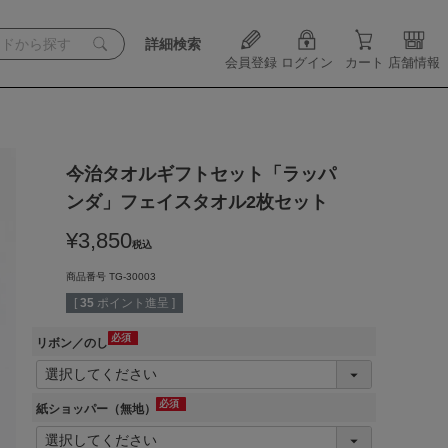
詳細検索
会員登録
ログイン
カート
店舗情報
今治タオルギフトセット「ラッパ
ンダ」フェイスタオル2枚セット
¥
3,850
税込
商品番号
TG-30003
[
35
ポイント進呈 ]
リボン／のし
(必
須)
紙ショッパー（無地）
(必
須)