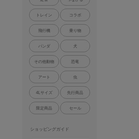
トレイン
コラボ
飛行機
乗り物
パンダ
犬
その他動物
恐竜
アート
虫
4Lサイズ
先行商品
限定商品
セール
ショッピングガイド