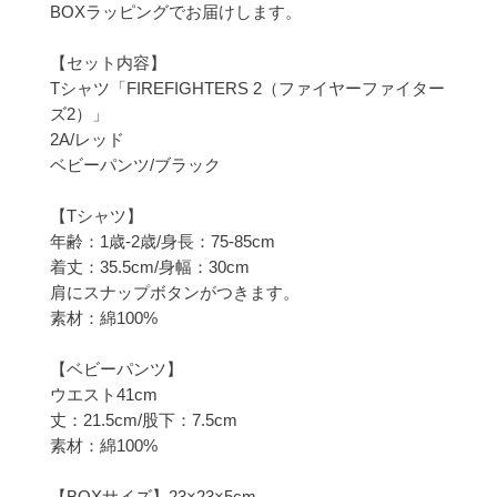
BOXラッピングでお届けします。

【セット内容】

Tシャツ「FIREFIGHTERS 2（ファイヤーファイター
ズ2）」

2A/レッド

ベビーパンツ/ブラック

【Tシャツ】

年齢：1歳-2歳/身長：75-85cm

着丈：35.5cm/身幅：30cm

肩にスナップボタンがつきます。

素材：綿100%

【ベビーパンツ】

ウエスト41cm

丈：21.5cm/股下：7.5cm

素材：綿100%

【BOXサイズ】23×23×5cm