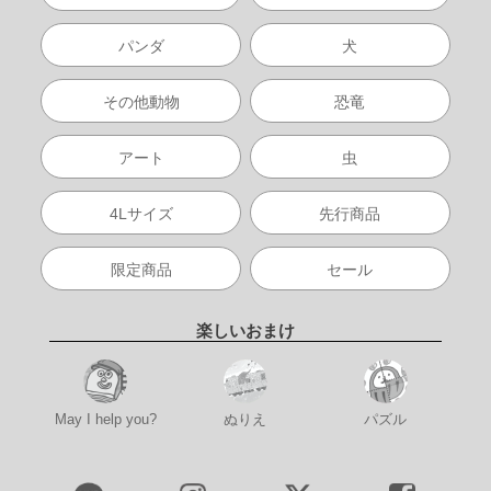
パンダ
犬
その他動物
恐竜
アート
虫
4Lサイズ
先行商品
限定商品
セール
楽しいおまけ
May I help you?
ぬりえ
パズル