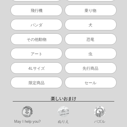
飛行機
乗り物
パンダ
犬
その他動物
恐竜
アート
虫
4Lサイズ
先行商品
限定商品
セール
楽しいおまけ
May I help you?
ぬりえ
パズル