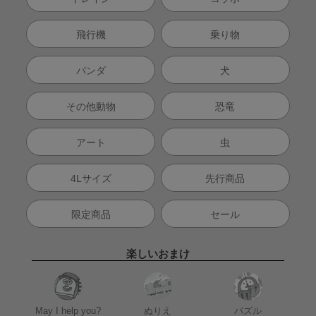
飛行機
乗り物
パンダ
犬
その他動物
恐竜
アート
虫
4Lサイズ
先行商品
限定商品
セール
楽しいおまけ
May I help you?
ぬりえ
パズル