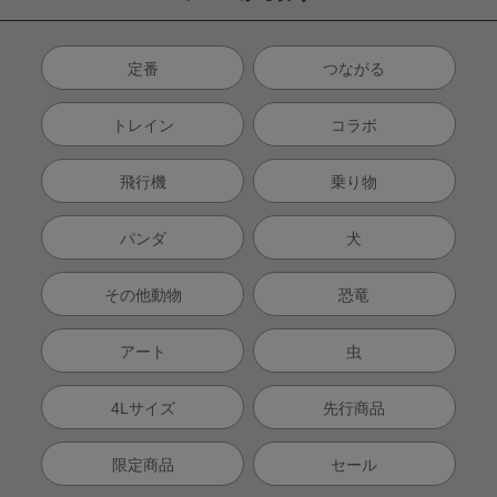
定番
つながる
トレイン
コラボ
飛行機
乗り物
パンダ
犬
その他動物
恐竜
アート
虫
4Lサイズ
先行商品
限定商品
セール