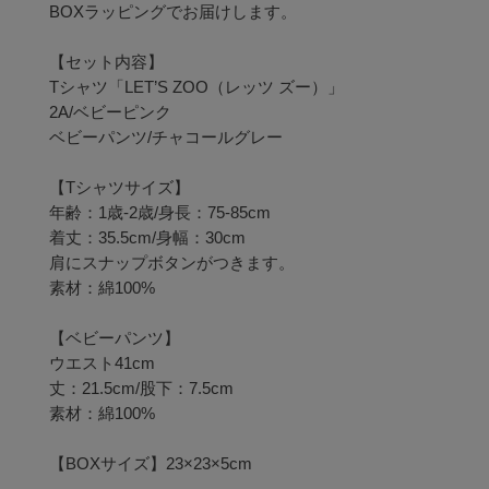
BOXラッピングでお届けします。

【セット内容】

Tシャツ「LET’S ZOO（レッツ ズー）」

2A/ベビーピンク

ベビーパンツ/チャコールグレー

【Tシャツサイズ】

年齢：1歳-2歳/身長：75-85cm

着丈：35.5cm/身幅：30cm

肩にスナップボタンがつきます。

素材：綿100%

【ベビーパンツ】

ウエスト41cm

丈：21.5cm/股下：7.5cm

素材：綿100%

【BOXサイズ】23×23×5cm