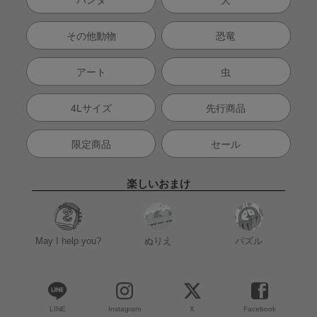
パンダ
犬
その他動物
恐竜
アート
虫
4Lサイズ
先行商品
限定商品
セール
楽しいおまけ
May I help you?
ぬりえ
パズル
LINE
Instagram
X
Facebook