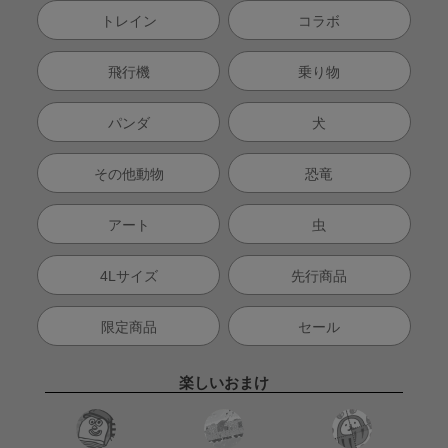
トレイン
コラボ
飛行機
乗り物
パンダ
犬
その他動物
恐竜
アート
虫
4Lサイズ
先行商品
限定商品
セール
楽しいおまけ