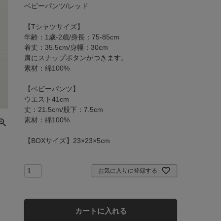
ベビーパンツ/レッド

【Tシャツサイズ】

年齢：1歳-2歳/身長：75-85cm

着丈：35.5cm/身幅：30cm

肩にスナップボタンがつきます。

素材：綿100%

【ベビーパンツ】

ウエスト41cm

丈：21.5cm/股下：7.5cm

素材：綿100%

【BOXサイズ】23×23×5cm
お気に入りに登録する
カートに入れる