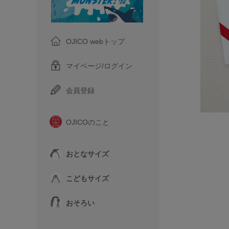
OJICO webトップ
マイページ/ログイン
会員登録
OJICOのこと
おとなサイズ
こどもサイズ
おそろい