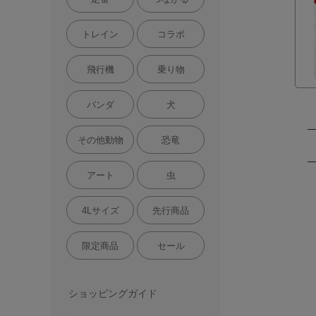
トレイン
コラボ
飛行機
乗り物
パンダ
犬
その他動物
恐竜
アート
虫
4Lサイズ
先行商品
限定商品
セール
ショッピングガイド