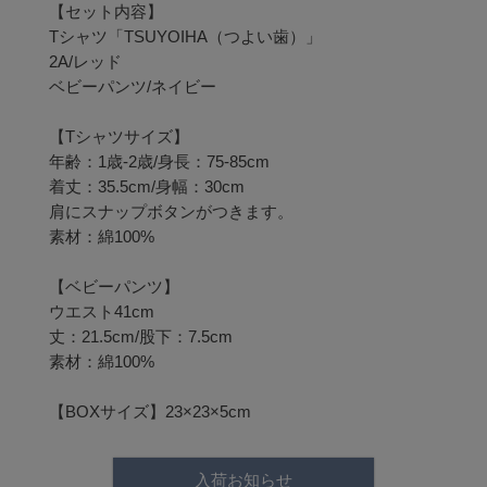
【セット内容】

Tシャツ「TSUYOIHA（つよい歯）」

2A/レッド

ベビーパンツ/ネイビー

【Tシャツサイズ】

年齢：1歳-2歳/身長：75-85cm

着丈：35.5cm/身幅：30cm

肩にスナップボタンがつきます。

素材：綿100%

【ベビーパンツ】

ウエスト41cm

丈：21.5cm/股下：7.5cm

素材：綿100%

【BOXサイズ】23×23×5cm
入荷お知らせ