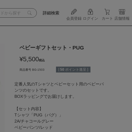
詳細検索
会員登録
ログイン
カート
店舗情報
ベビーギフトセット・PUG
¥
5,500
税込
[
50
ポイント進呈 ]
商品番号
BG-1503
定番人気のTシャツとベビーセット用のベビーパ
ンツのセットです。

BOXラッピングでお届けします。

【セット内容】

Tシャツ「PUG（パグ）」

2A/チャコールグレー

ベビーパンツ/レッド
