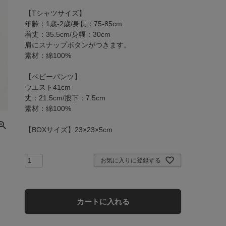
【Tシャツサイズ】

年齢：1歳-2歳/身長：75-85cm

着丈：35.5cm/身幅：30cm

肩にスナップボタンがつきます。

素材：綿100%

【ベビーパンツ】

ウエスト41cm

丈：21.5cm/股下：7.5cm

素材：綿100%

【BOXサイズ】23×23×5cm
お気に入りに登録する
カートに入れる