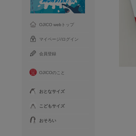
OJICO webトップ
マイページ/ログイン
会員登録
OJICOのこと
おとなサイズ
こどもサイズ
おそろい