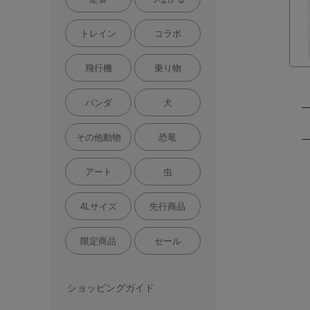
トレイン
コラボ
飛行機
乗り物
パンダ
犬
その他動物
恐竜
アート
虫
4Lサイズ
先行商品
限定商品
セール
ショッピングガイド