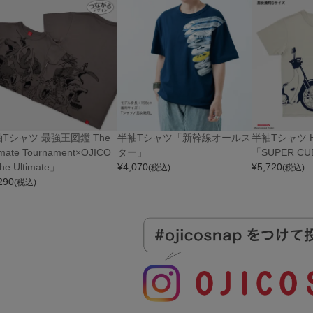
Tシャツ 最強王図鑑 The
半袖Tシャツ「新幹線オールス
半袖Tシャツ Ho
imate Tournament×OJICO
ター」
「SUPER C
e Ultimate」
¥
4,070
¥
5,720
(税込)
(税込)
290
(税込)