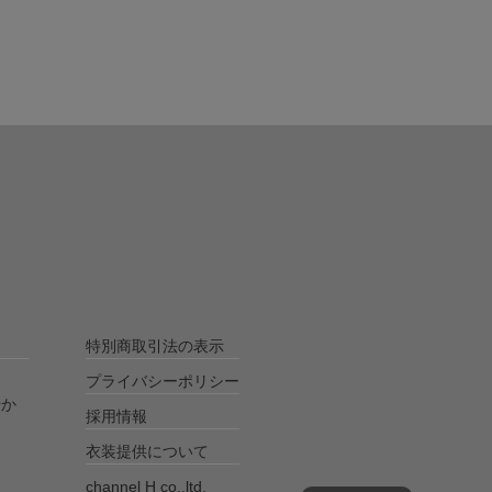
特別商取引法の表示
プライバシーポリシー
やか
採用情報
衣装提供について
channel H co.,ltd.