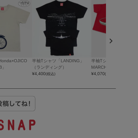
nda×OJICO
半袖Tシャツ「LANDING」
半袖Tシャツ「KOMACHI
UB」
（ランディング）
MARCH」（こまちの
¥
4,400
¥
4,070
(税込)
(税込)