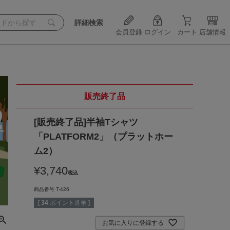
詳細検索
会員登録
ログイン
カート
店舗情報
販売終了品
[販売終了品]半袖Tシャツ
「PLATFORM2」（プラットホー
ム2）
¥
3,740
税込
商品番号
T-426
[
34
ポイント進呈 ]
お気に入りに登録する