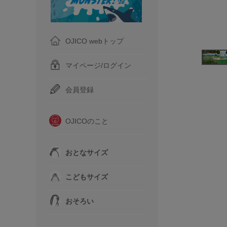
OJICO webトップ
マイページ/ログイン
会員登録
OJICOのこと
おとなサイズ
こどもサイズ
おそろい