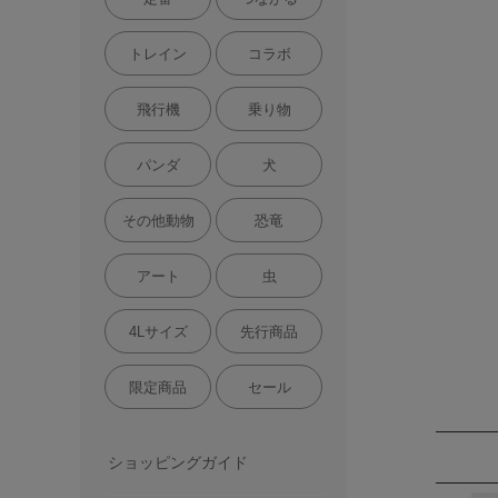
トレイン
コラボ
飛行機
乗り物
パンダ
犬
その他動物
恐竜
アート
虫
4Lサイズ
先行商品
限定商品
セール
ショッピングガイド