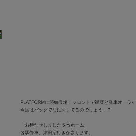
PLATFORMに続編登場！フロントで颯爽と発車オーライ
今度はバックでなにをしてるのでしょう…？

「お待たせしました５番ホーム、

各駅停車、津田沼行きが参ります。
