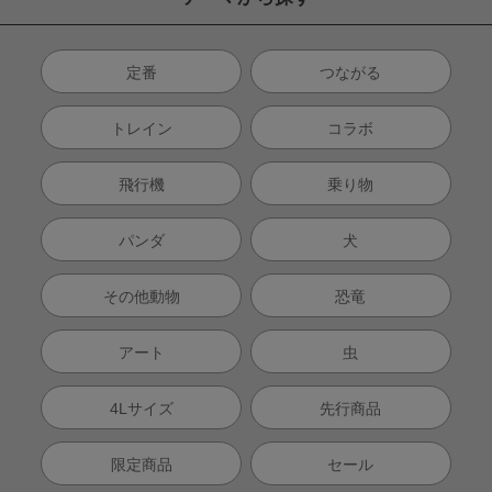
定番
つながる
トレイン
コラボ
飛行機
乗り物
パンダ
犬
その他動物
恐竜
アート
虫
4Lサイズ
先行商品
限定商品
セール