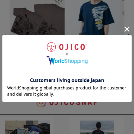
半袖Tシャツ 最強王図鑑 The Ul
半袖Tシャツ「新幹線オールス
半袖Tシャ
timate Tournament×OJICO「Th
ター」
UPER 
e Ultimate」
¥
4,070
¥
5,720
(税込)
(
¥
4,290
(税込)