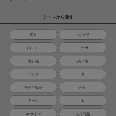
テーマから探す
定番
つながる
トレイン
コラボ
飛行機
乗り物
パンダ
犬
その他動物
恐竜
アート
虫
4Lサイズ
先行商品