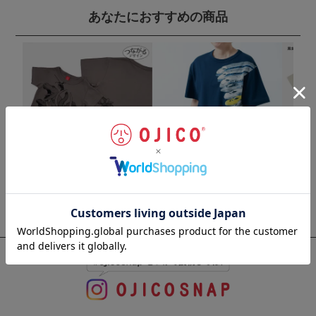
あなたにおすすめの商品
半袖Tシャツ 最強王図鑑 The Ul
半袖Tシャツ「新幹線オールス
半袖Tシャ
timate Tournament×OJICO「Th
ター」
UPER 
e Ultimate」
¥
4,070
¥
5,720
(税込)
(
¥
4,290
(税込)