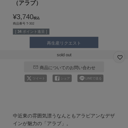
（アラブ）
¥
3,740
税込
商品番号
T-302
[
34
ポイント進呈 ]
再生産リクエスト
sold out
商品についてのお問い合わせ
ツイート
シェア
LINEで送る
中近東の雰囲気漂うなんともアラビアンなデザ
インが魅力の「アラブ」。
