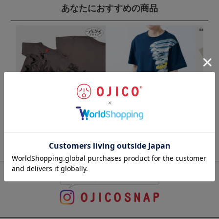
あなたにおすすめの商品
半袖Tシャツ 最強王図鑑 The Ul
半袖Tシャツ「新幹線オールス
半袖Tシャ
timate Tournament×OJICO「Th
ター」
UPER 
e Ultimate」
¥
4,070
¥
5,720
(税込)
(
¥
4,290
(税込)