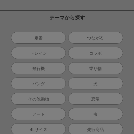
テーマから探す
定番
つながる
トレイン
コラボ
飛行機
乗り物
パンダ
犬
その他動物
恐竜
アート
虫
4Lサイズ
先行商品