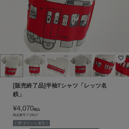
[販売終了品]半袖Tシャツ「レッツ名
鉄」
¥
4,070
税込
商品番号
T-19017
[
37
ポイント進呈 ]