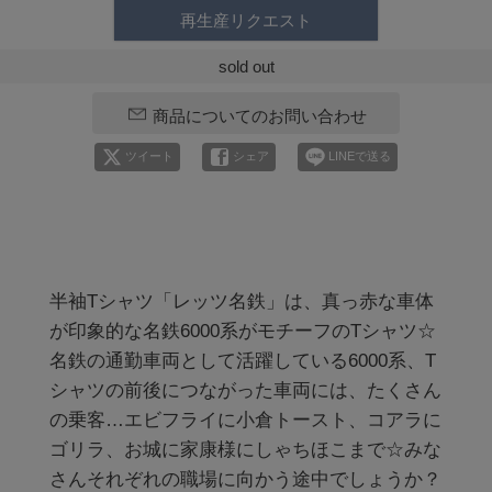
再生産リクエスト
sold out
商品についてのお問い合わせ
ツイート
シェア
LINEで送る
半袖Tシャツ「レッツ名鉄」は、真っ赤な車体
が印象的な名鉄6000系がモチーフのTシャツ☆

名鉄の通勤車両として活躍している6000系、T
シャツの前後につながった車両には、たくさん
の乗客…エビフライに小倉トースト、コアラに
ゴリラ、お城に家康様にしゃちほこまで☆みな
さんそれぞれの職場に向かう途中でしょうか？
