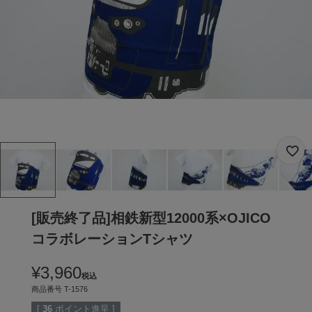
[販売終了品]相鉄新型12000系×OJICO
コラボレーションTシャツ
¥
3,960
税込
商品番号
T-1576
[
36
ポイント進呈 ]