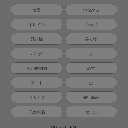
定番
つながる
トレイン
コラボ
飛行機
乗り物
パンダ
犬
その他動物
恐竜
アート
虫
4Lサイズ
先行商品
限定商品
セール
楽しいおまけ