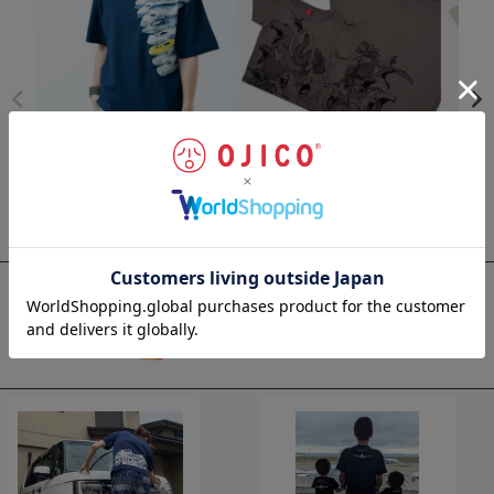
半袖Tシャツ「新幹線オールス
半袖Tシャツ 最強王図鑑 The Ul
半袖Tシャ
ター」
timate Tournament×OJICO「Th
UPER 
¥
4,070
e Ultimate」
¥
5,720
(税込)
(
¥
4,290
(税込)