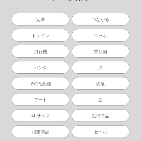
定番
つながる
トレイン
コラボ
飛行機
乗り物
パンダ
犬
その他動物
恐竜
アート
虫
4Lサイズ
先行商品
限定商品
セール