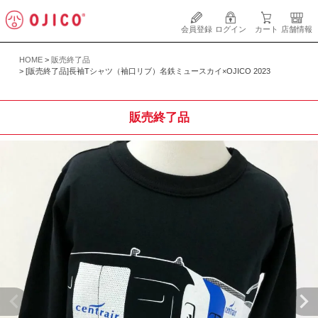
会員登録
ログイン
カート
店舗情報
HOME
販売終了品
[販売終了品]長袖Tシャツ（袖口リブ）名鉄ミュースカイ×OJICO 2023
販売終了品