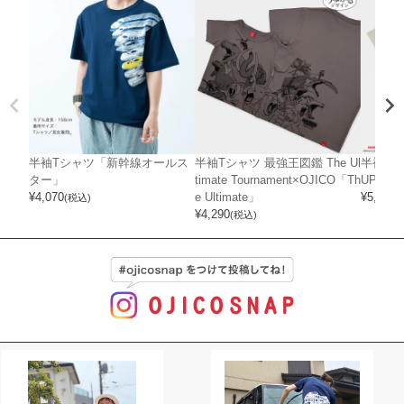
半袖Tシャツ「新幹線オールス
半袖Tシャツ 最強王図鑑 The Ul
半袖Tシャ
ター」
timate Tournament×OJICO「Th
UPER 
¥
4,070
e Ultimate」
¥
5,720
(税込)
(
¥
4,290
(税込)