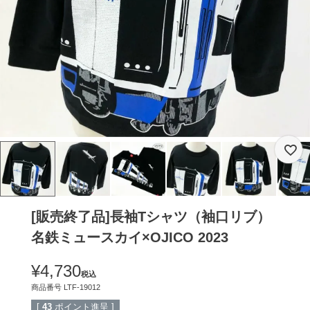
[販売終了品]長袖Tシャツ（袖口リブ）
名鉄ミュースカイ×OJICO 2023
¥
4,730
税込
商品番号
LTF-19012
[
43
ポイント進呈 ]