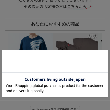
あなたにおすすめの商品
半袖Tシャツ「新幹線オールス
半袖Tシャツ 最強王図鑑 The Ul
半袖Tシ
ター」
timate Tournament×OJICO「Th
ンディ
¥
4,070
e Ultimate」
¥
4,400
(税込)
(
¥
4,290
(税込)