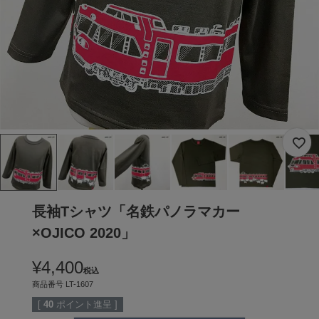
長袖Tシャツ「名鉄パノラマカー
×OJICO 2020」
¥
4,400
税込
商品番号
LT-1607
[
40
ポイント進呈 ]