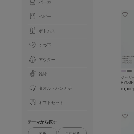
パーカ
ベビー
ボトムス
くつ下
アウター
雑貨
ジャガー
RYOS
タオル・ハンカチ
3,300
¥
ギフトセット
テーマから探す
定番
つながる