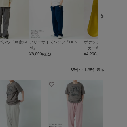
パンツ「鳥獣GI
フリーサイズパンツ「DENI
ポケッタブルハーフパ
M」
「カーキャリア」
¥
8,800
¥
4,290
(税込)
(税込)
35
件中
1
-
35
件表示