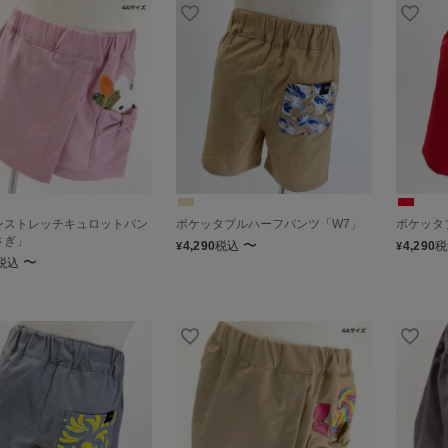
ンストレッチキュロットパン
ポケッタブルハーフパンツ「W7」
ポケッタ
さぎ」
〜
4,290
税込
4,290
税
¥
¥
〜
税込