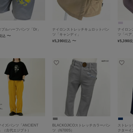
タブルハーフパンツ「Dr」
ナイロンストレッチキュロットパン
ナイロン
ツ「キャンディ」
ツ「ベア
〜
税込
〜
5,390
税込
5,390
税
¥
¥
イズパンツ「ANCIENT
BLACKOJICOストレッチカラーパン
ストレッ
T」（古代エジプト）
ツ（N700S）
クターイ