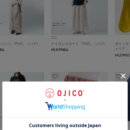
ンパンツ「PUG」（パグ）
ナイロンスカート「PUG」（パグ）
ポケッタ
ャリア」
6,600
¥
税込
税込
4,290
税
¥