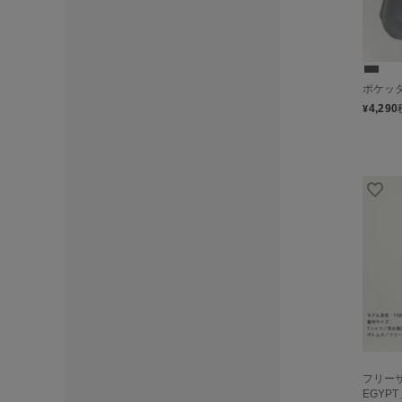
ポケッ
4,290
¥
フリーサ
EGYP