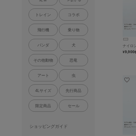
トレイン
コラボ
飛行機
乗り物
パンダ
犬
ナイロ
9,900
¥
その他動物
恐竜
アート
虫
4Lサイズ
先行商品
限定商品
セール
ショッピングガイド