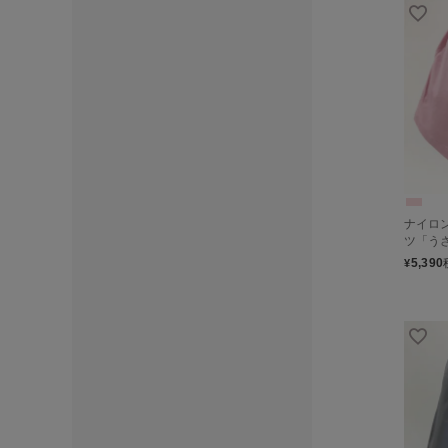
ナイロ
ツ「う
5,390
¥