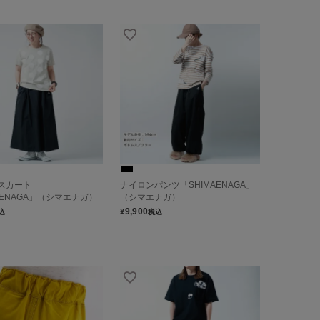
スカート
ナイロンパンツ「SHIMAENAGA」
AENAGA」（シマエナガ）
（シマエナガ）
9,900
¥
込
税込