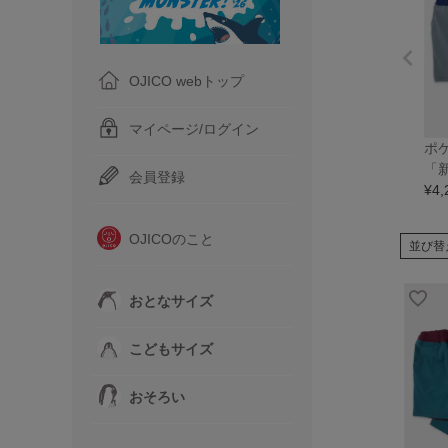
OJICO webトップ
マイページ/ログイン
ポ
「
会員登録
¥
4,
OJICOのこと
並び替
おとなサイズ
こどもサイズ
おそろい