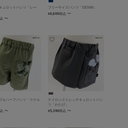
キュロットパンツ「レー
フリーサイズパンツ「DENIM」
〜
6,600
税込
¥
〜
込
ブルハーフパンツ「スケル
ナイロンストレッチキュロットパン
ツ「わたげ」
〜
〜
込
5,390
税込
¥