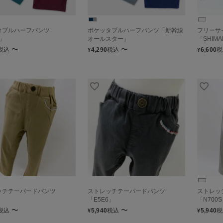
タブルハーフパンツ
ポケッタブルハーフパンツ「新幹線
フリーサ
6」
オールスター」
「SHIMA
〜
〜
税込
4,290
税込
6,600
税
¥
¥
ッチテーパードパンツ
ストレッチテーパードパンツ
ストレッ
「E5E6」
「N700
〜
〜
税込
5,940
税込
5,940
税
¥
¥