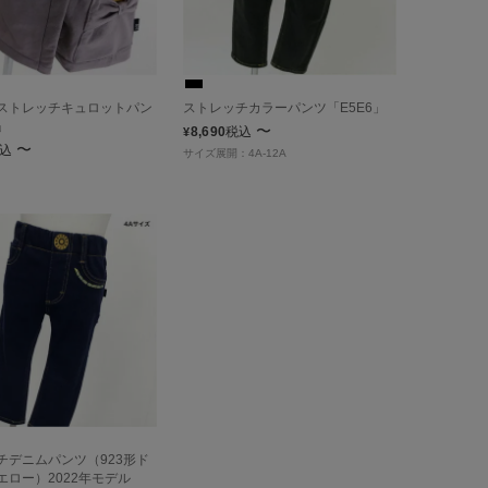
ストレッチキュロットパン
ストレッチカラーパンツ「E5E6」
」
〜
8,690
税込
¥
〜
込
サイズ展開：4A-12A
チデニムパンツ（923形ド
エロー）2022年モデル