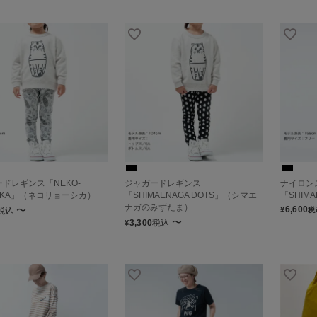
ドレギンス「NEKO-
ジャガードレギンス
ナイロン
HKA」（ネコリョーシカ）
「SHIMAENAGA DOTS」（シマエ
「SHIM
ナガのみずたま）
〜
6,600
¥
税込
税
〜
3,300
税込
¥