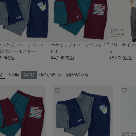
ケッタブルハーフパンツ
ポケッタブルハーフパンツ「E
フリーサイズ
新幹線オールスター」
5E6」
G」
290
¥
4,290
¥
8,800
(税込)
(税込)
(税込)
え
人気順
新着順
価格が安い順
価格が高い順