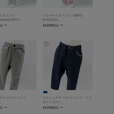
イズパンツ
フリーサイズパンツ「NEKO-
ENAGA DOTS」
RYOSHKA」
〜
〜
込
6,600
税込
¥
チテーパードパンツ
ストレッチテーパードパンツ「ドク
S」
ターイエロー」
〜
〜
込
5,940
税込
¥