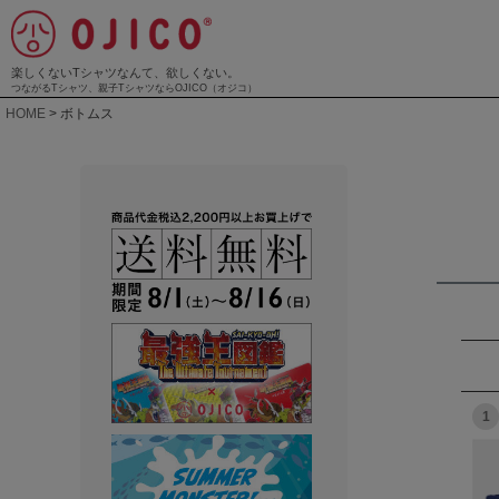
楽しくないTシャツなんて、欲しくない。
つながるTシャツ、親子TシャツならOJICO（オジコ）
HOME
ボトムス
1