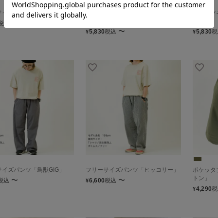
サイズパンツ「PUG」
プリーツキュロットパンツ「トイプ
プリーツ
ードル」
ス」
〜
税込
〜
5,830
税込
5,830
税
¥
¥
サイズパンツ「鳥獣GIG」
フリーサイズパンツ「ヒッコリー」
ポケッタ
トン」
〜
〜
税込
6,600
税込
¥
4,290
税
¥