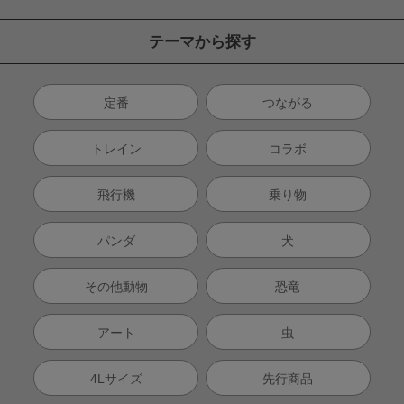
テーマから探す
定番
つながる
トレイン
コラボ
飛行機
乗り物
パンダ
犬
その他動物
恐竜
アート
虫
4Lサイズ
先行商品