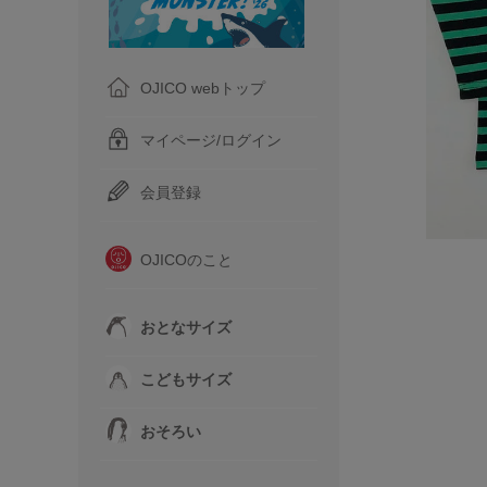
OJICO webトップ
マイページ/ログイン
会員登録
OJICOのこと
おとなサイズ
こどもサイズ
おそろい