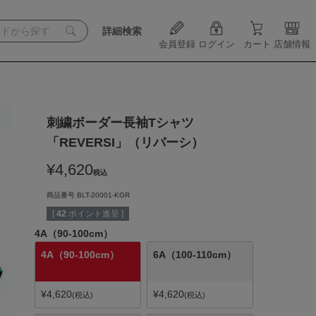
詳細検索
会員登録
ログイン
カート
店舗情報
刺繍ボーダー長袖Tシャツ
「REVERSI」（リバーシ）
¥
4,620
税込
商品番号
BLT-20001-KGR
[
42
ポイント進呈 ]
4A（90-100cm）
4A（90-100cm）
6A（100-110cm）
¥
4,620
¥
4,620
税込
税込