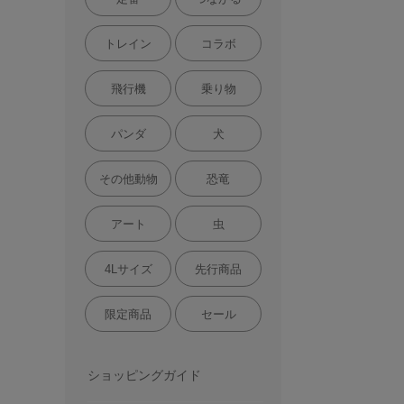
トレイン
コラボ
飛行機
乗り物
パンダ
犬
その他動物
恐竜
アート
虫
4Lサイズ
先行商品
限定商品
セール
ショッピングガイド