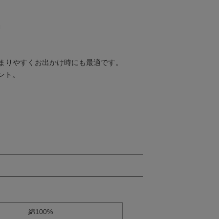


収まりやすくお出かけ時にも最適です。

ト。

綿100%