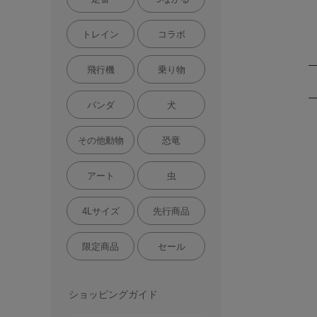
トレイン
コラボ
飛行機
乗り物
パンダ
犬
その他動物
恐竜
アート
虫
4Lサイズ
先行商品
限定商品
セール
ショッピングガイド