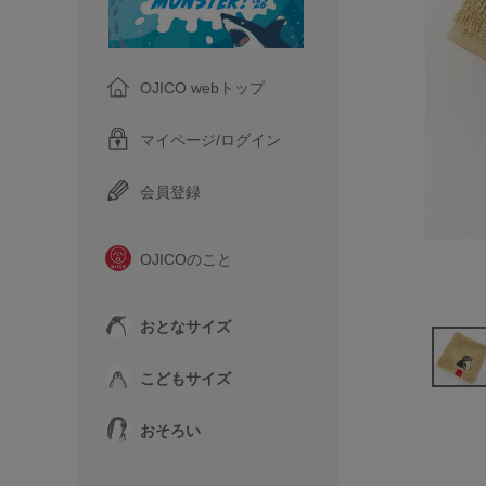
OJICO webトップ
マイページ/ログイン
会員登録
OJICOのこと
おとなサイズ
こどもサイズ
おそろい