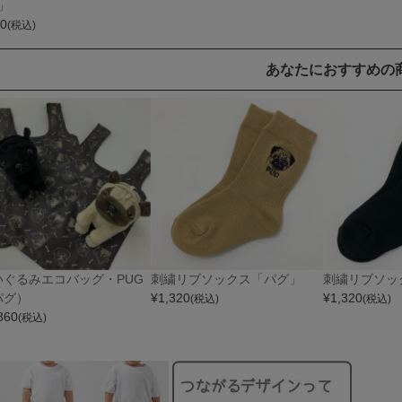
」
0
(税込)
あなたにおすすめの
いぐるみエコバッグ・PUG
刺繍リブソックス「パグ」
刺繍リブソッ
パグ）
¥
1,320
¥
1,320
(税込)
(税込)
860
(税込)