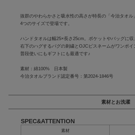
抜群のやわらかさと吸水性の高さが特長の「今治タオル」
4つのサイズで登場です。

ハンドタオルは幅25×長さ25cm。ポケットやバッグに
右下のハグするパグの刺繍とOJCピスネームがワンポイン
普段使いにもギフトにも最適です♪

素材：綿100%　日本製

今治タオルブランド認定番号：第2024-1846号
素材とお洗濯
SPEC&ATTENTION
素材