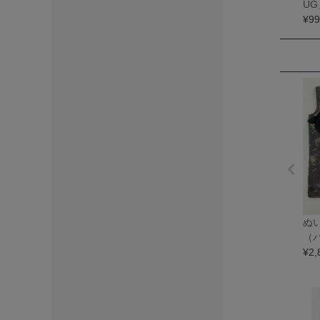
UG
¥
99
ぬ
（
¥
2,