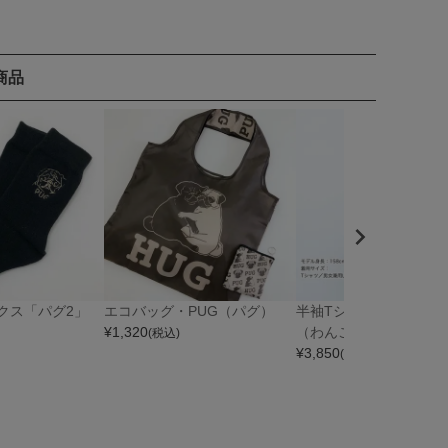
商品
クス「パグ2」
エコバッグ・PUG（パグ）
半袖Tシャツ「WANKO
¥
1,320
（わんこ3）
(税込)
¥
3,850
(税込)