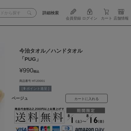
詳細検索
会員登録
ログイン
カート
店舗情報
今治タオル／ハンドタオル
「PUG」
¥
990
税込
商品番号
HT-20001
[
9
ポイント進呈 ]
ベージュ
カートに入れる