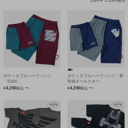
15
件中
1
-
15
件表示
ポケッタブルハーフパンツ
ポケッタブルハーフパンツ「新
「E5E6」
幹線オールスター」
4,290
〜
4,290
〜
税込
税込
¥
¥