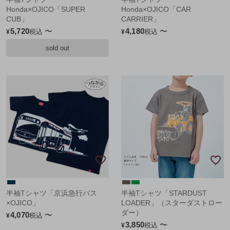
Honda×OJICO「SUPER
Honda×OJICO「CAR
CUB」
CARRIER」
5,720
〜
4,180
〜
税込
税込
¥
¥
sold out
半袖Tシャツ「京浜急行バス
半袖Tシャツ「STARDUST
×OJICO」
LOADER」（スターダストロー
ダー）
4,070
〜
税込
¥
3,850
〜
税込
¥