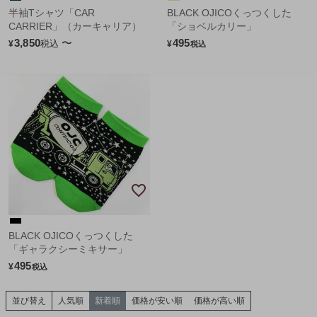
半袖Tシャツ「CAR
BLACK OJICOくっつくした
CARRIER」（カーキャリア）
「ショベルカリー」
3,850
〜
495
税込
¥
¥
税込
BLACK OJICOくっつくした
「ギャラクシーミキサー」
495
¥
税込
並び替え
人気順
新着順
価格が安い順
価格が高い順