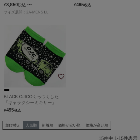
3,850
〜
495
税込
¥
¥
税込
サイズ展開：2A-MENS LL
BLACK OJICOくっつくした
「ギャラクシーミキサー」
495
¥
税込
並び替え
人気順
新着順
価格が安い順
価格が高い順
15
件中
1
-
15
件表示