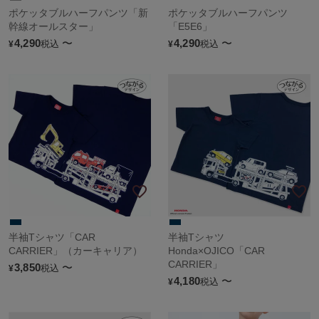
ポケッタブルハーフパンツ「新
ポケッタブルハーフパンツ
幹線オールスター」
「E5E6」
4,290
〜
4,290
〜
税込
税込
¥
¥
半袖Tシャツ「CAR
半袖Tシャツ
CARRIER」（カーキャリア）
Honda×OJICO「CAR
CARRIER」
3,850
〜
税込
¥
4,180
〜
税込
¥