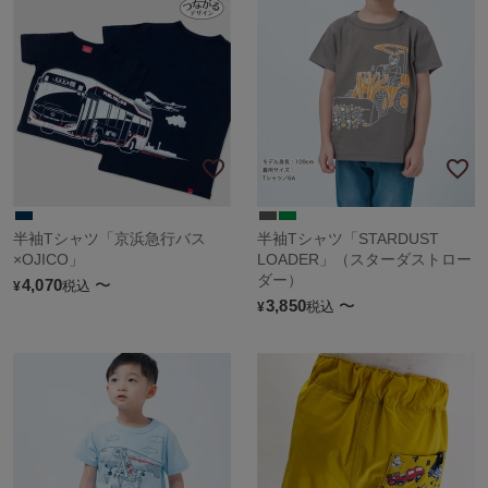
半袖Tシャツ「京浜急行バス
半袖Tシャツ「STARDUST
×OJICO」
LOADER」（スターダストロー
ダー）
4,070
〜
税込
¥
3,850
〜
税込
¥