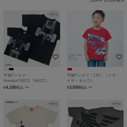
15
件中
1
-
15
件表示
半袖Tシャツ
半袖Tシャツ「119」（イチ・
Honda×OJICO「RA272」
イチ・キュウ）
4,180
〜
3,850
〜
税込
税込
¥
¥