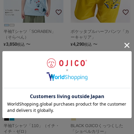
半袖Tシャツ「SORABEN」
ポケッタブルハーフパンツ「カ
（そらべん）
ーキャリア」
3,850
〜
4,290
〜
税込
税込
¥
¥
半袖Tシャツ「110」（イチ・
BLACK OJICOくっつくした
イチ・ゼロ）
「ショベルカリー」