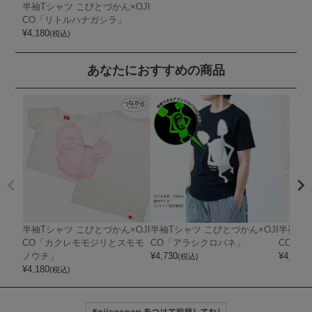
半袖Tシャツ こびとづかん×OJI
CO「リトルハナガシラ」
¥
4,180
(税込)
あなたにおすすめの商品
半袖Tシャツ こびとづかん×OJI
半袖Tシャツ こびとづかん×OJI
半袖Tシ
CO「カクレモモジリとスモモ
CO「アラシクロバネ」
CO「
ノウチ」
¥
4,730
¥
4,180
(税込)
(
¥
4,180
(税込)