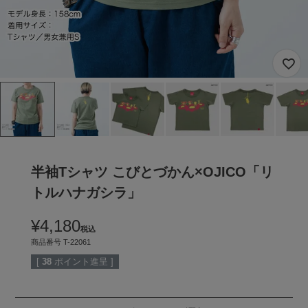
半袖Tシャツ こびとづかん×OJICO「リ
トルハナガシラ」
¥
4,180
税込
商品番号
T-22061
[
38
ポイント進呈 ]