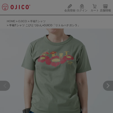
会員登録
ログイン
カート
店舗情報
HOME
OJICO
半袖Tシャツ
半袖Tシャツ こびとづかん×OJICO「リトルハナガシラ」