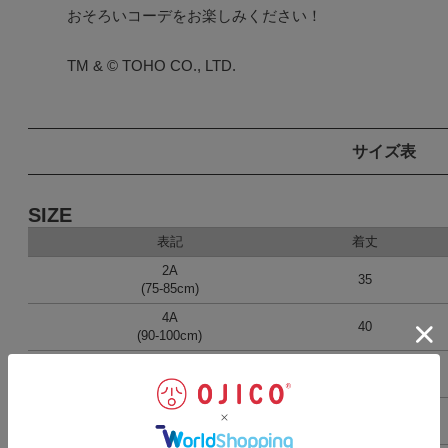
おそろいコーデをお楽しみください！

TM & © TOHO CO., LTD.
サイズ表
SIZE
表記
着丈
2A
35
(75-85cm)
4A
40
(90-100cm)
6A
44.5
(100-110cm)
8A
48.5
(110-120cm)