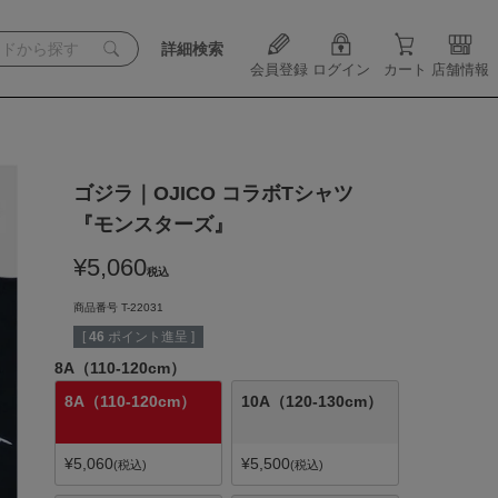
詳細検索
会員登録
ログイン
カート
店舗情報
ゴジラ｜OJICO コラボTシャツ
『モンスターズ』
¥
5,060
税込
商品番号
T-22031
[
46
ポイント進呈 ]
8A（110-120cm）
8A（110-120cm）
10A（120-130cm）
¥
5,060
¥
5,500
税込
税込