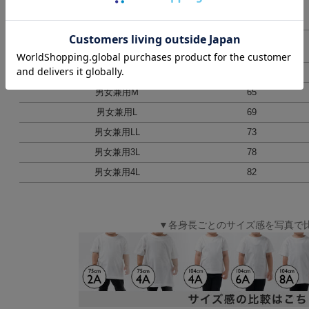
10A
52
(120-130cm)
12A
57
(135-145cm)
男女兼用S
61
男女兼用M
65
男女兼用L
69
男女兼用LL
73
男女兼用3L
78
男女兼用4L
82
▼各身長ごとのサイズ感を写真で