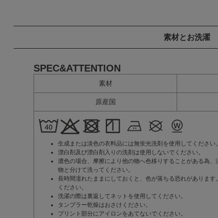
素材とお洗濯
SPEC&ATTENTION
素材
原産国
生成または淡色の衣料品には無蛍光洗剤を使用してください
漂白剤及び漂白剤入りの洗剤は使用しないでください。
濃色の場合、摩擦により他の物へ色移りすることがある為、
物と分けて洗ってください。
長時間濡れたままにしておくと、色が落ちる恐れがあります
ください。
洗濯の際は裏返してネットを使用してください。
タンブラー乾燥はおさけください。
プリント部分にアイロンをあてないでください。