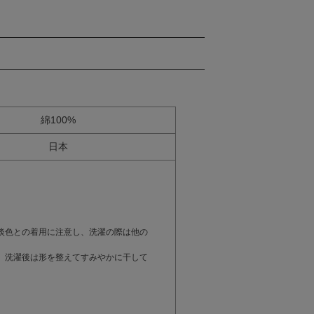
綿100%
日本
。
淡色との着用に注意し、洗濯の際は他の
。洗濯後は形を整えてすみやかに干して