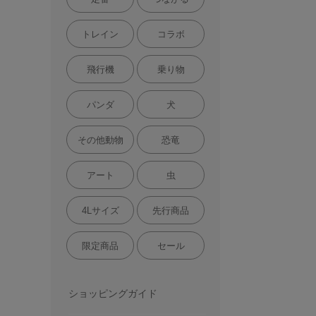
トレイン
コラボ
飛行機
乗り物
パンダ
犬
その他動物
恐竜
アート
虫
4Lサイズ
先行商品
限定商品
セール
ショッピングガイド