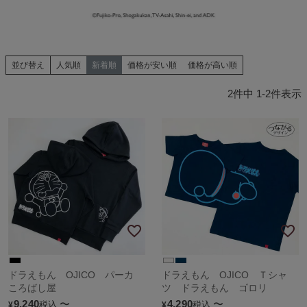
並び替え
人気順
新着順
価格が安い順
価格が高い順
2
件中
1
-
2
件表示
ドラえもん OJICO パーカ
ドラえもん OJICO Ｔシャ
ころばし屋
ツ ドラえもん ゴロリ
9,240
〜
4,290
〜
税込
税込
¥
¥