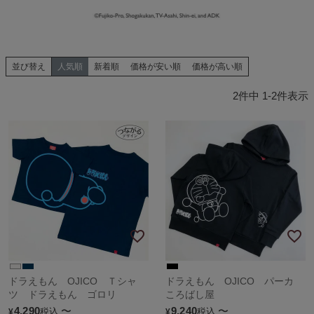
並び替え
人気順
新着順
価格が安い順
価格が高い順
2
件中
1
-
2
件表示
ドラえもん OJICO Ｔシャ
ドラえもん OJICO パーカ
ツ ドラえもん ゴロリ
ころばし屋
4,290
〜
9,240
〜
税込
税込
¥
¥