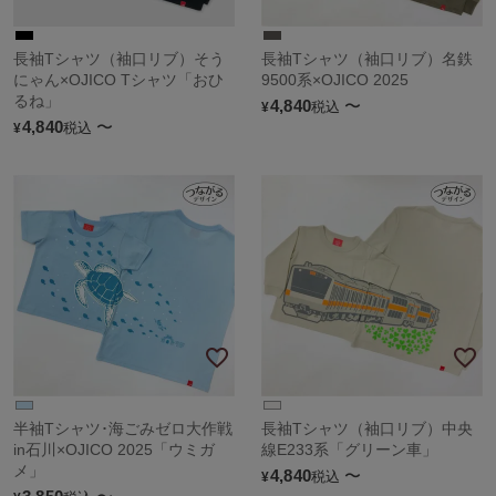
長袖Tシャツ（袖口リブ）そう
長袖Tシャツ（袖口リブ）名鉄
にゃん×OJICO Tシャツ「おひ
9500系×OJICO 2025
るね」
4,840
〜
税込
¥
4,840
〜
税込
¥
半袖Tシャツ･海ごみゼロ大作戦
長袖Tシャツ（袖口リブ）中央
in石川×OJICO 2025「ウミガ
線E233系「グリーン車」
メ」
4,840
〜
税込
¥