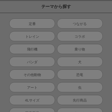
テーマから探す
定番
つながる
トレイン
コラボ
飛行機
乗り物
パンダ
犬
その他動物
恐竜
アート
虫
4Lサイズ
先行商品