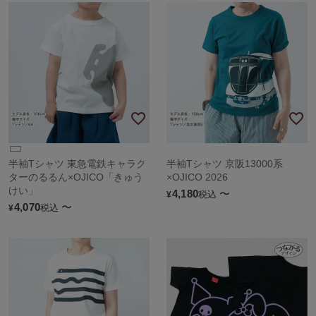
半袖Tシャツ 東急電鉄キャラク
半袖Tシャツ 京阪13000系
ターのるるん×OJICO「きゅう
×OJICO 2026
けい」
4,180
〜
税込
¥
4,070
〜
税込
¥