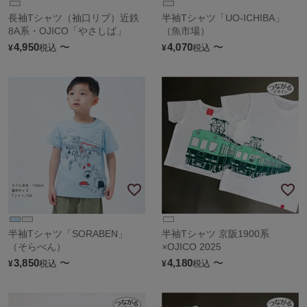
長袖Tシャツ（袖口リブ）近鉄
半袖Tシャツ「UO-ICHIBA」
8A系・OJICO「やさしば」
（魚市場）
4,950
〜
4,070
〜
税込
税込
¥
¥
半袖Tシャツ「SORABEN」
半袖Tシャツ 京阪1900系
（そらべん）
×OJICO 2025
3,850
〜
4,180
〜
税込
税込
¥
¥