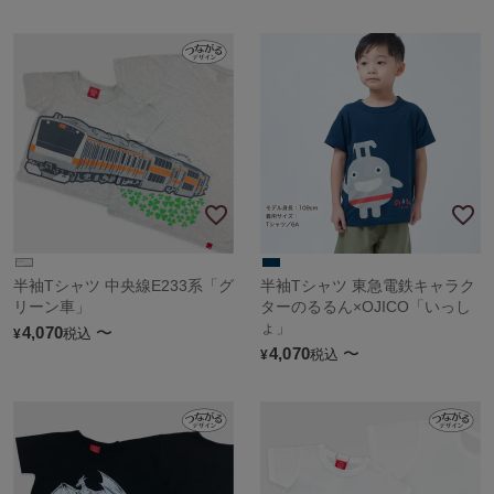
半袖Tシャツ 中央線E233系「グ
半袖Tシャツ 東急電鉄キャラク
リーン車」
ターのるるん×OJICO「いっし
ょ」
4,070
〜
税込
¥
4,070
〜
税込
¥