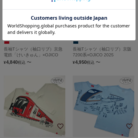
長袖Tシャツ（袖口リブ）京急
長袖Tシャツ（袖口リブ）京阪
電鉄「けいきゅん」×OJICO
7200系×OJICO 2025
4,840
〜
4,950
〜
税込
税込
¥
¥