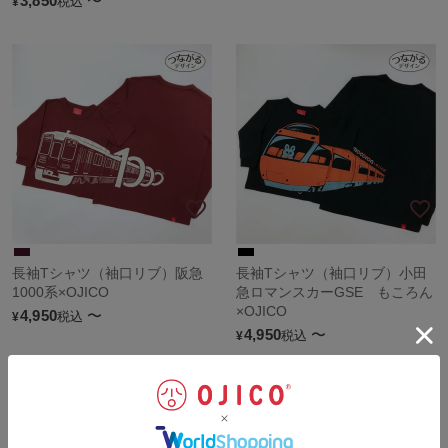
3,850
〜
税込
¥
長袖Tシャツ（袖口リブ）阪急
長袖Tシャツ（袖口リブ）小田
1000系×OJICO
急ロマンスカーGSE もころん
×OJICO
4,950
〜
税込
¥
4,950
〜
税込
¥