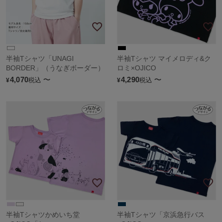
半袖Tシャツ「UNAGI
半袖Tシャツ マイメロディ&ク
BORDER」（うなぎボーダー）
ロミ×OJICO
4,070
〜
4,290
〜
税込
税込
¥
¥
半袖Tシャツかめいち堂
半袖Tシャツ「京浜急行バス