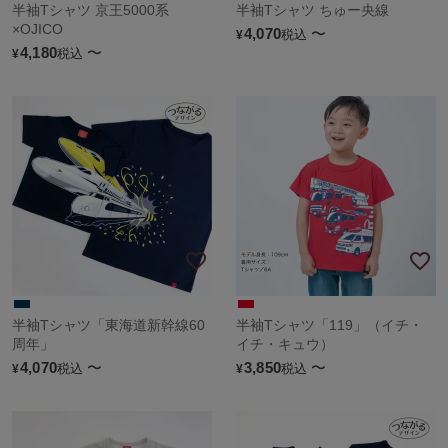
半袖Tシャツ 京王5000系
半袖Tシャツ ちゅー央線
×OJICO
4,070
〜
税込
¥
4,180
〜
税込
¥
半袖Tシャツ「東海道新幹線60
半袖Tシャツ「119」（イチ・
周年」
イチ・キュウ）
4,070
〜
3,850
〜
税込
税込
¥
¥