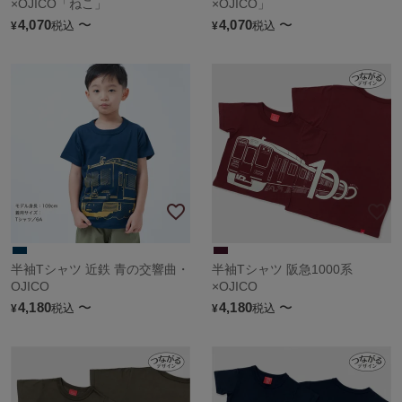
×OJICO「ねこ」
×OJICO」
4,070
〜
4,070
〜
税込
税込
¥
¥
半袖Tシャツ 近鉄 青の交響曲・
半袖Tシャツ 阪急1000系
OJICO
×OJICO
4,180
〜
4,180
〜
税込
税込
¥
¥