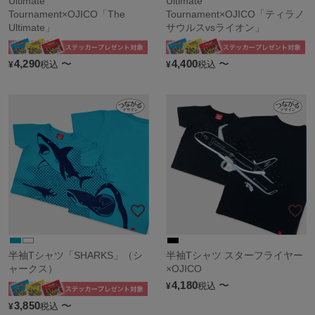
Ultimate
Ultimate
Tournament×OJICO「The
Tournament×OJICO「ティラノ
Ultimate」
サウルスvsライオン」
4,290
〜
4,400
〜
税込
税込
¥
¥
半袖Tシャツ「SHARKS」（シ
半袖Tシャツ スターフライヤー
ャークス）
×OJICO
4,180
〜
税込
¥
3,850
〜
税込
¥