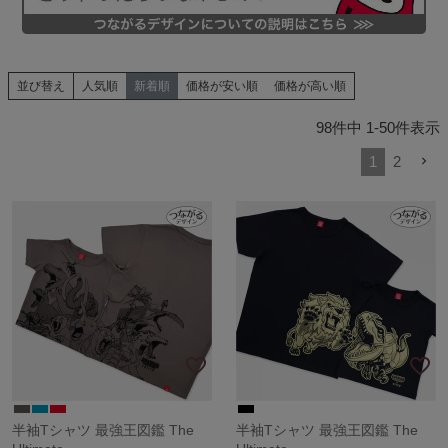
並び替え
人気順
新着順
価格が安い順
価格が高い順
98
件中
1
-
50
件表示
1
2
半袖Tシャツ 最強王図鑑 The
半袖Tシャツ 最強王図鑑 The