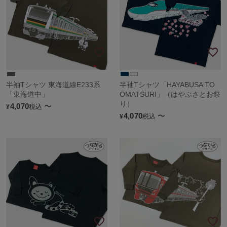
半袖Tシャツ 東海道線E233系
半袖Tシャツ「HAYABUSA TO
「東海道中」
OMATSURI」（はやぶさとお祭
り）
4,070
〜
税込
¥
4,070
〜
税込
¥