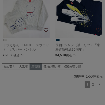
ドラえもん OJICO スウェッ
長袖Tシャツ（袖口リブ）「東
ト ガリバートンネル
海道新幹線60周年」
6,050
〜
4,510
〜
税込
税込
¥
¥
並び替え
人気順
新着順
価格が安い順
価格が高い順
98
件中
1
-
50
件表示
1
2