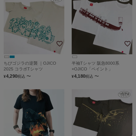
ちびゴジラの逆襲 ｜OJICO
半袖Tシャツ 阪急8000系
2025 コラボTシャツ
×OJICO「ペイント」
4,290
〜
4,180
〜
税込
税込
¥
¥