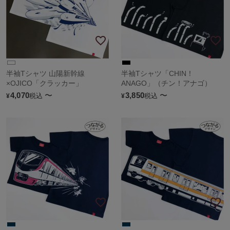
半袖Tシャツ 山陽新幹線
半袖Tシャツ「CHIN！
×OJICO「クラッカー」
ANAGO」（チン！アナゴ）
4,070
〜
3,850
〜
税込
税込
¥
¥