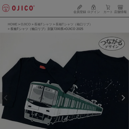
会員登録
ログイン
カート
店舗情報
HOME
OJICO
長袖Tシャツ
長袖Tシャツ（袖口リブ）
長袖Tシャツ（袖口リブ）京阪7200系×OJICO 2025