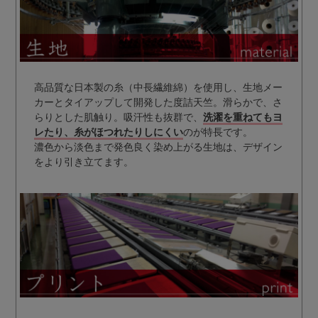
高品質な日本製の糸（中長繊維綿）を使用し、生地メー
カーとタイアップして開発した度詰天竺。滑らかで、さ
らりとした肌触り。吸汗性も抜群で、
洗濯を重ねてもヨ
レたり、糸がほつれたりしにくい
のが特長です。
濃色から淡色まで発色良く染め上がる生地は、デザイン
をより引き立てます。