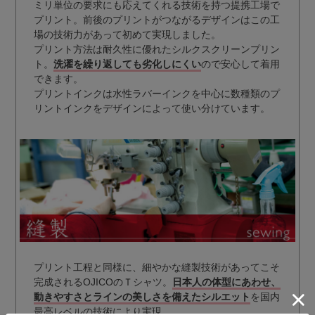
ミリ単位の要求にも応えてくれる技術を持つ提携工場で
プリント。前後のプリントがつながるデザインはこの工
場の技術力があって初めて実現しました。
プリント方法は耐久性に優れたシルクスクリーンプリン
ト。
洗濯を繰り返しても劣化しにくい
ので安心して着用
できます。
プリントインクは水性ラバーインクを中心に数種類のプ
リントインクをデザインによって使い分けています。
プリント工程と同様に、細やかな縫製技術があってこそ
完成されるOJICOのＴシャツ。
日本人の体型にあわせ、
動きやすさとラインの美しさを備えたシルエット
を国内
最高レベルの技術により実現。