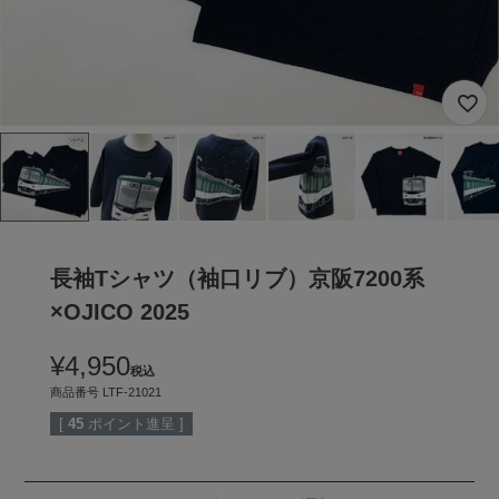
長袖Tシャツ（袖口リブ）京阪7200系
×OJICO 2025
¥
4,950
税込
商品番号
LTF-21021
[
45
ポイント進呈 ]