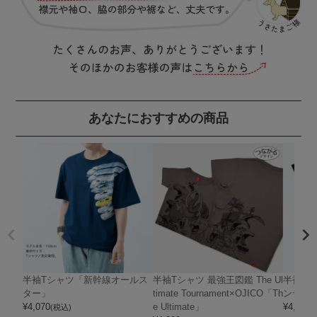
あなたにおすすめの商品
半袖Tシャツ「新幹線オールス
半袖Tシャツ 最強王図鑑 The Ul
半袖Tシ
ター」
timate Tournament×OJICO「Th
ンディ
¥
4,070
e Ultimate」
¥
4,400
(税込)
(