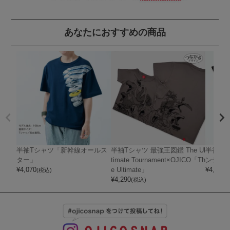
あなたにおすすめの商品
半袖Tシャツ「新幹線オールス
半袖Tシャツ 最強王図鑑 The Ul
半袖Tシ
ター」
timate Tournament×OJICO「Th
ンディ
¥
4,070
e Ultimate」
¥
4,400
(税込)
(
¥
4,290
(税込)