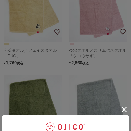
今治タオル／フェイスタオル
今治タオル／スリムバスタオル
「PUG」
「シロウサギ」
1,760
2,860
¥
¥
税込
税込