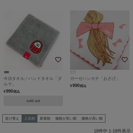
今治タオル／ハンドタオル「ダ
ガーゼハンカチ「おさげ」
ルマ」
990
¥
税込
990
¥
税込
sold out
並び替え
人気順
新着順
価格が安い順
価格が高い順
18
件中
1
-
18
件表示