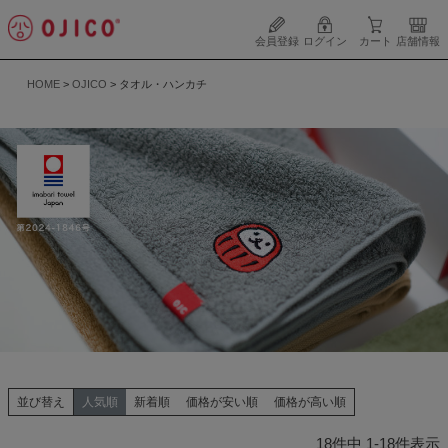
会員登録
ログイン
カート
店舗情報
HOME
OJICO
タオル・ハンカチ
並び替え
人気順
新着順
価格が安い順
価格が高い順
18
件中
1
-
18
件表示