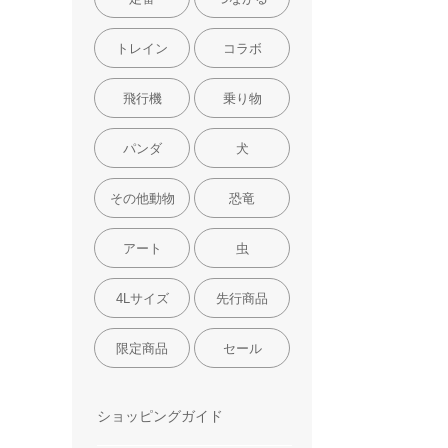
トレイン
コラボ
飛行機
乗り物
パンダ
犬
その他動物
恐竜
アート
虫
4Lサイズ
先行商品
限定商品
セール
ショッピングガイド