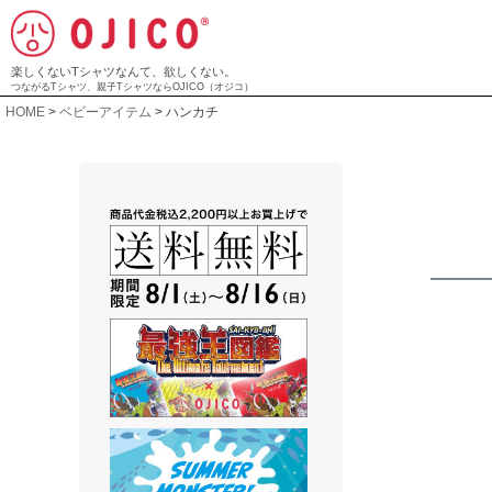
楽しくないTシャツなんて、欲しくない。
つながるTシャツ、親子TシャツならOJICO（オジコ）
HOME
ベビーアイテム
ハンカチ