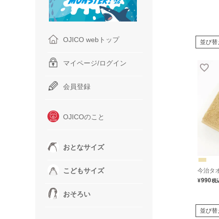
OJICO webトップ
並び替
マイページ/ログイン
会員登録
OJICOのこと
おとなサイズ
こどもサイズ
今治タ
990
¥
税
おそろい
並び替