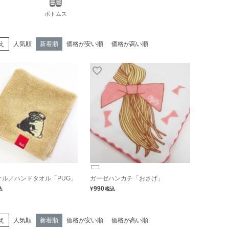
ボトムス
え
人気順
新着順
価格が安い順
価格が高い順
オル／ハンドタオル「PUG」
ガーゼハンカチ「おさげ」
990
¥
込
税込
え
人気順
新着順
価格が安い順
価格が高い順