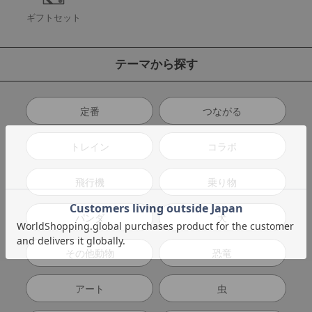
ギフトセット
テーマから探す
定番
つながる
トレイン
コラボ
飛行機
乗り物
パンダ
犬
その他動物
恐竜
アート
虫