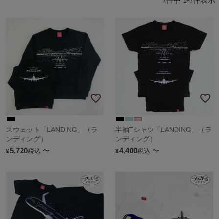
7
件中
1
-
7
件表示
スウェット「LANDING」（ラ
半袖Tシャツ「LANDING」（ラ
ンディング）
ンディング）
5,720
〜
4,400
〜
税込
税込
¥
¥