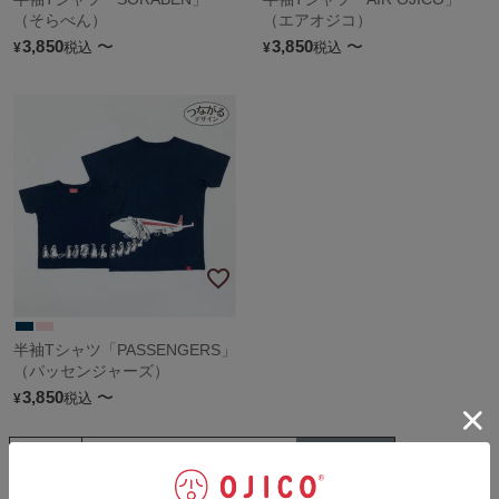
（そらべん）
（エアオジコ）
3,850
〜
3,850
〜
税込
税込
¥
¥
半袖Tシャツ「PASSENGERS」
（パッセンジャーズ）
3,850
〜
税込
¥
並び替え
人気順
新着順
価格が安い順
価格が高い順
7
件中
1
-
7
件表示