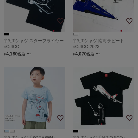
半袖Tシャツ スターフライヤー
半袖Tシャツ 南海ラピート
×OJICO
×OJICO 2023
4,180
〜
4,070
〜
税込
税込
¥
¥
半袖Tシャツ「SORABEN」
半袖Tシャツ「AIR OJICO」