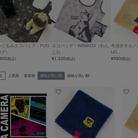
いぐるみエコバッグ・PUG
エコバッグ・WANKO3（わん
今治タオル／
パグ）
こ3）
UG」
860
¥
1,320
¥
990
(税込)
(税込)
(税込)
え
人気順
新着順
価格が安い順
価格が高い順