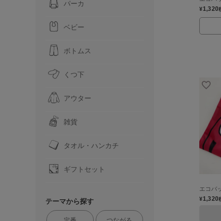
パーカ
1,320
¥
ベビー
ボトムス
くつ下
アウター
雑貨
タオル・ハンカチ
ギフトセット
エコバッ
1,320
¥
テーマから探す
定番
つながる