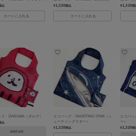
1,320
1,320
¥
¥
税込
税込
税
カートに入れる
カートに入れる
グ・DARUMA（ダルマ）
エコバッグ・SHOOTING STAR（シ
エコバッグ
ューティングスター）
ー）
税込
1,320
1,320
¥
¥
税込
税
sold out