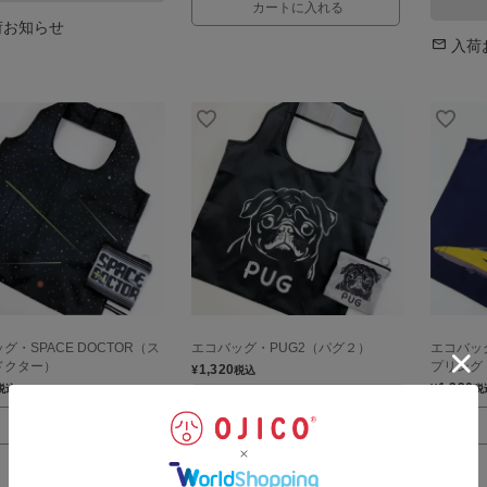
カートに入れる
荷お知らせ
入荷
グ・SPACE DOCTOR（ス
エコバッグ・PUG2（パグ２）
エコバッグ
ドクター）
プリング
1,320
¥
税込
1,320
¥
税込
税
sold out
カートに入れる
入荷お知らせ