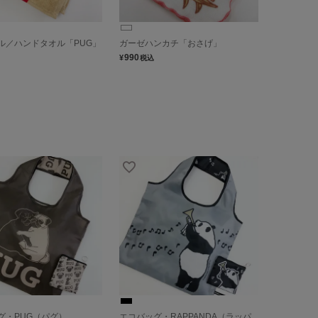
ル／ハンドタオル「PUG」
ガーゼハンカチ「おさげ」
990
¥
税込
グ・PUG（パグ）
エコバッグ・RAPPANDA（ラッパ