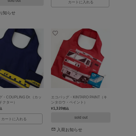
sold out
カートに入れる
お知らせ
・COUPLING Dr.（カッ
エコバッグ・KINTARO PAINT（キ
ドクター）
ンタロウ・ペイント）
1,320
¥
込
税込
sold out
カートに入れる
入荷お知らせ