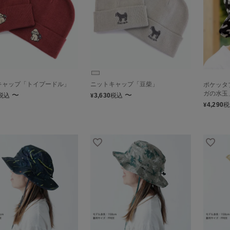
キャップ「トイプードル」
ニットキャップ「豆柴」
ポケッタ
ガの水玉
〜
〜
税込
3,630
税込
¥
4,290
税
¥