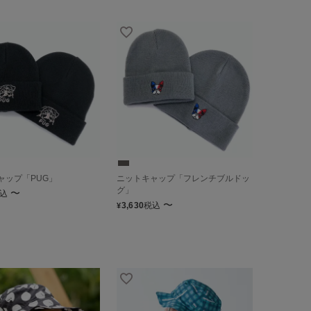
ャップ「PUG」
ニットキャップ「フレンチブルドッ
グ」
〜
込
〜
3,630
税込
¥