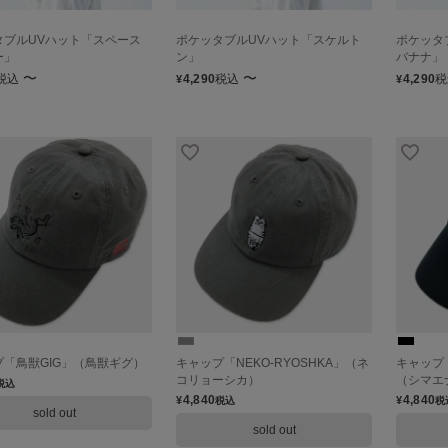
タブルUVハット「スペース
ポケッタブルUVハット「スケルト
ポケッタ
ー」
ン」
バナナ」
〜
〜
税込
4,290
税込
4,290
税
¥
¥
プ「鳥獣GIG」（鳥獣ギグ）
キャップ「NEKO-RYOSHKA」（ネ
キャップ「
コリョーシカ）
（シマエ
税込
4,840
4,840
¥
¥
税込
税
sold out
sold out