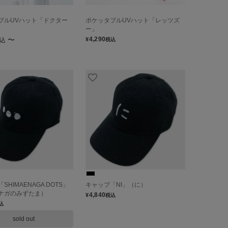
ブルUVハット「ドクター
ポケッタブルUVハット「レッツズ
ー」
〜
4,290
¥
込
税込
SHIMAENAGA DOTS」
キャップ「NI」（に）
ナガのみずたま）
4,840
¥
税込
込
sold out