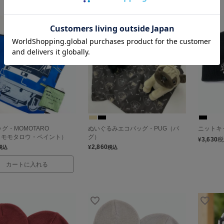
グ・MOMOTARO
ぬいぐるみエコバッグ・PUG（パ
ニットキ
T（モモタロウ・ペイント）
グ）
3,630
税
¥
2,860
¥
税込
税込
カートに入れる