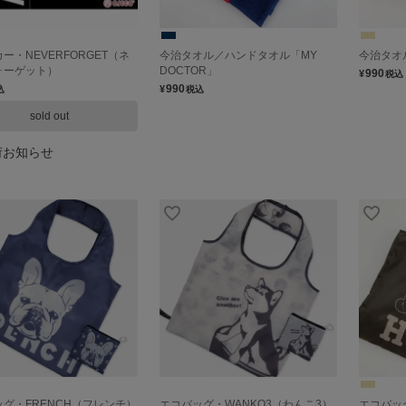
ー・NEVERFORGET（ネ
今治タオル／ハンドタオル「MY
今治タオ
ォーゲット）
DOCTOR」
990
¥
税込
990
¥
込
税込
sold out
荷お知らせ
グ・FRENCH（フレンチ）
エコバッグ・WANKO3（わんこ3）
エコバッ