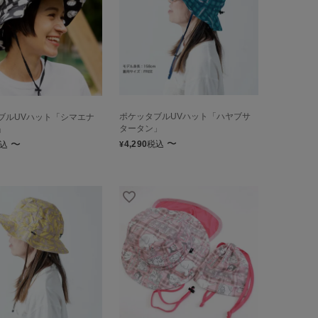
ポケッタブルUVハット「ハヤブサ
ブルUVハット「シマエナ
タータン」
」
〜
〜
4,290
税込
込
¥