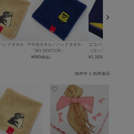
ハンドタオル「P
今治タオル／ハンドタオル
エコバッグ・COUPLING 
「MY DOCTOR」
（カップリングドクタ
¥
990
¥
1,320
(税込)
(税込)
35
件中
1
-
35
件表示