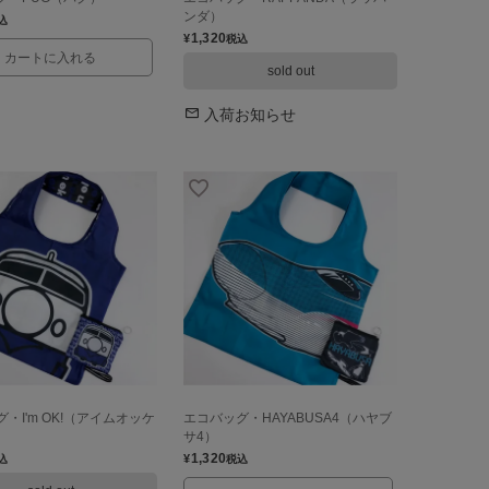
ンダ）
込
1,320
¥
税込
カートに入れる
sold out
入荷お知らせ
・I'm OK!（アイムオッケ
エコバッグ・HAYABUSA4（ハヤブ
サ4）
1,320
¥
込
税込