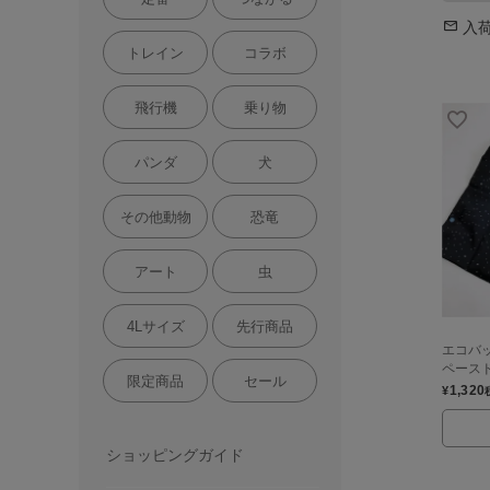
入
トレイン
コラボ
飛行機
乗り物
パンダ
犬
その他動物
恐竜
アート
虫
4Lサイズ
先行商品
エコバッ
ペース
限定商品
セール
1,320
¥
ショッピングガイド