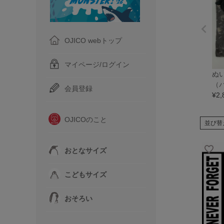
OJICO webトップ
マイページ/ログイン
ぬ
（
会員登録
¥
2,
OJICOのこと
並び替
おとなサイズ
こどもサイズ
おそろい