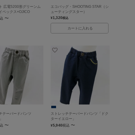
 広電5200形グリーンム
エコバッグ・SHOOTING STAR（シ
ペックス×OJICO
ューティングスター）
〜
1,320
¥
込
税込
カートに入れる
チテーパードパンツ
ストレッチテーパードパンツ「ドク
S」
ターイエロー」
〜
〜
込
5,940
税込
¥