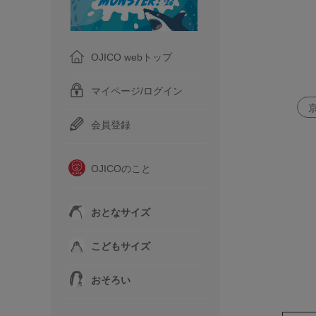
OJICO webトップ
マイページ/ログイン
会員登録
OJICOのこと
おとなサイズ
こどもサイズ
おそろい