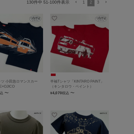
130
件中
51
-
100
件表示
1
2
3
ャツ 小田急ロマンスカー
半袖Tシャツ「KINTARO PAINT」
E×OJICO
（キンタロウ・ペイント）
〜
〜
込
4,070
税込
¥