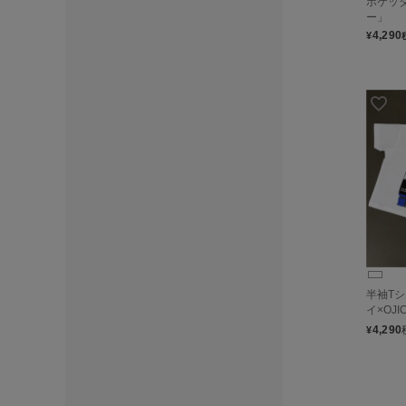
ポケッ
ー」
4,290
¥
半袖T
イ×OJI
4,290
¥