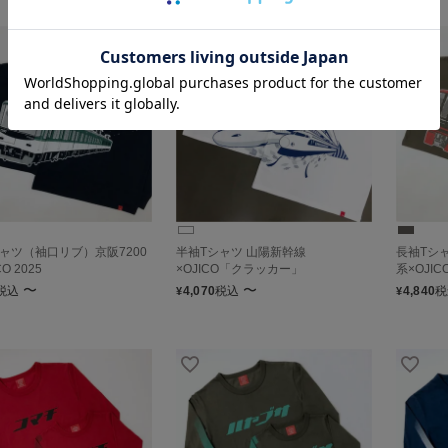
ャツ（袖口リブ）京阪7200
半袖Tシャツ 山陽新幹線
長袖Tシ
O 2025
×OJICO「クラッカー」
系×OJICO
〜
〜
税込
4,070
税込
4,840
税
¥
¥