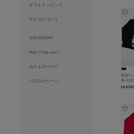
ギフトラッピング
サイズについて
OJICOSNAP
May I help you?
ぬりえのページ
長袖Tシ
系×OJIC
パズルのページ
4,950
¥