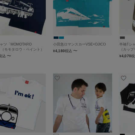
ャツ「MOMOTARO
小田急ロマンスカーVSE×OJICO
半袖Tシャ
T」（モモタロウ・ペイント）
（カップ
〜
4,180
税込
¥
〜
税込
4,070
税
¥