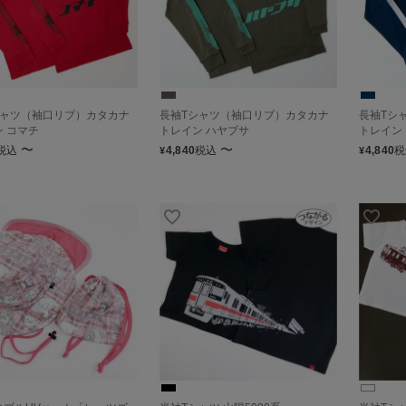
シャツ（袖口リブ）カタカナ
長袖Tシャツ（袖口リブ）カタカナ
長袖Tシ
 コマチ
トレイン ハヤブサ
トレイン
〜
〜
税込
4,840
税込
4,840
税
¥
¥