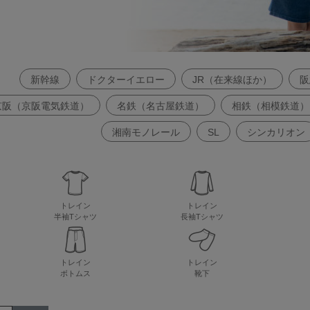
新幹線
ドクターイエロー
JR（在来線ほか）
阪
京阪（京阪電気鉄道）
名鉄（名古屋鉄道）
相鉄（相模鉄道）
湘南モノレール
SL
シンカリオン
トレイン
トレイン
半袖Tシャツ
長袖Tシャツ
トレイン
トレイン
ボトムス
靴下