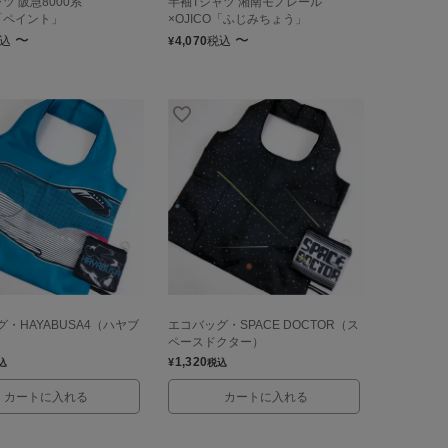
ツ 阪急8000系
半袖Tシャツ 湘南モノレール
O「ペイント」
×OJICO「ふじみちょう」
〜
〜
込
4,070
税込
¥
・HAYABUSA4（ハヤブ
エコバッグ・SPACE DOCTOR（ス
ペースドクター）
1,320
¥
込
税込
カートに入れる
カートに入れる