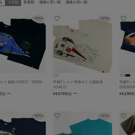
え
人気順
新着順
価格が安い順
価格が高い順
ツ 相鉄×OJICO「20000
半袖Tシャツ 特急やくも国鉄色
半袖Tシ
×OJICO
GSE&NS
〜
〜
税込
4,070
税込
4,180
税
¥
¥