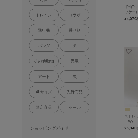
半袖Tシ
ッケー
トレイン
コラボ
4,070
¥
飛行機
乗り物
パンダ
犬
その他動物
恐竜
アート
虫
4Lサイズ
先行商品
限定商品
セール
ストレ
「W7」
ショッピングガイド
5,940
¥