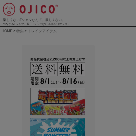
楽しくないTシャツなんて、欲しくない。
つながるTシャツ、親子TシャツならOJICO（オジコ）
HOME
特集
トレインアイテム