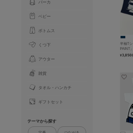
パーカ
ベビー
ボトムス
半袖Tシ
くつ下
PAIN
3,850
¥
アウター
雑貨
タオル・ハンカチ
ギフトセット
テーマから探す
定番
つながる