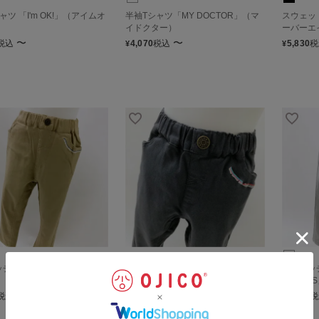
ャツ 「I'm OK!」（アイムオ
半袖Tシャツ「MY DOCTOR」（マ
スウェット
）
イドクター）
ーバーエイ
〜
〜
税込
4,070
税込
5,830
税
¥
¥
ッチテーパードパンツ
ストレッチテーパードパンツ
ストレッ
「E5E6」
「N700
〜
〜
税込
5,940
税込
5,940
税
¥
¥