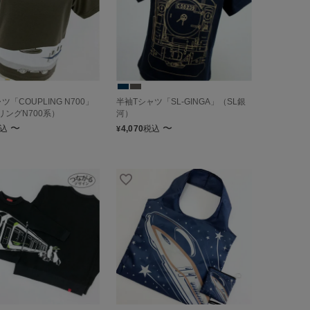
ツ「COUPLING N700」
半袖Tシャツ「SL-GINGA」（SL銀
リングN700系）
河）
〜
〜
込
4,070
税込
¥