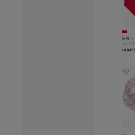
長袖T
トレイン
4,840
¥