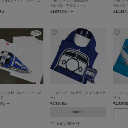
タブルUVハット「レッツズ
半袖Tシャツ 山陽5000系
半袖Tシャ
×OJICO「アルミカー」
×OJIC
〜
税込
4,070
税込
4,180
税
¥
¥
シャツ 名鉄ブルーミュースカ
エコバッグ・I'm OK!（アイムオッケ
エコバッグ
CO
ー）
サ4）
〜
1,320
1,320
¥
¥
税込
税込
税
sold out
入荷お知らせ