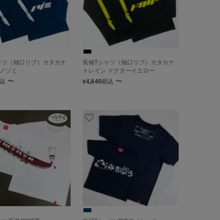
ャツ（袖口リブ）カタカナ
長袖Tシャツ（袖口リブ）カタカナ
 ノゾミ
トレイン ドクターイエロー
〜
〜
込
4,840
税込
¥